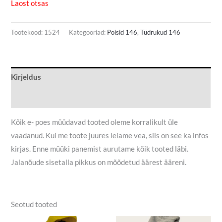
Laost otsas
Tootekood:
1524
Kategooriad:
Poisid 146
,
Tüdrukud 146
Kirjeldus
Lisainfo
Kõik e- poes müüdavad tooted oleme korralikult üle
vaadanud. Kui me toote juures leiame vea, siis on see ka infos
kirjas. Enne müüki panemist aurutame kõik tooted läbi.
Jalanõude sisetalla pikkus on mõõdetud äärest ääreni.
Seotud tooted
Algne
Praegune
Algne
Praegune