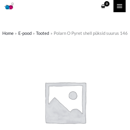
Skip
to
content
Home
E-pood
Tooted
Polarn O Pyret shell püksid suurus 146