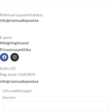
Rõõmsad Lapsed Kirbukas
info@roomsadlapsed.ee
E-pood
Müügitingimused
Privaatsuspoliitika
F
I
a
n
c
s
e
t
Kallis OÜ
b
a
Reg. kood 14683824
o
g
o
r
info@roomsadlapsed.ee
k
a
m
Liitu uudiskirjaga!
Eesnimi