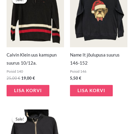
oli:
on:
25,00 €.
19,00 €.
Calvin Klein uus kamspun
Name It jõulupusa suurus
suurus 10/12a.
146-152
Poisid 140
Poisid 146
25,00
€
19,00
€
5,50
€
LISA KORVI
LISA KORVI
Algne
Praegune
hind
hind
Sale!
Sale!
oli:
on:
4,50 €.
2,00 €.