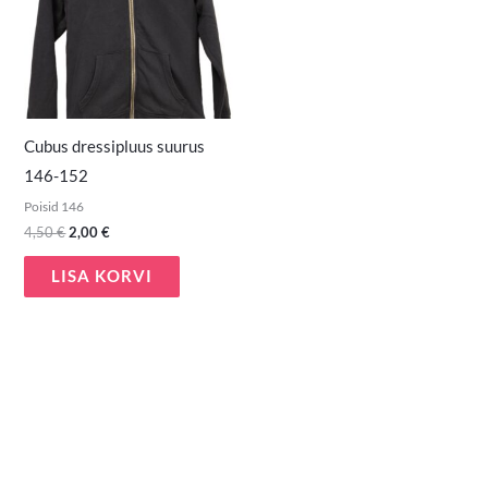
Cubus dressipluus suurus
146-152
Poisid 146
4,50
€
2,00
€
LISA KORVI