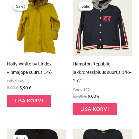
hind
hind
hind
hind
Sale!
Sale!
Sale!
Sale!
oli:
on:
oli:
on:
8,00 €.
5,90 €.
15,00 €.
9,00 €.
Holly White by Lindex
Hampton Republic
vihmajope suurus 146
jakk/dressipluus suurus 146-
152
Poisid 146
8,00
€
5,90
€
Poisid 146
15,00
€
9,00
€
LISA KORVI
LISA KORVI
Algne
Praegune
hind
hind
Sale!
Sale!