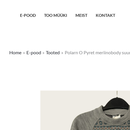
Skip
to
E-POOD
TOO MÜÜKI
MEIST
KONTAKT
content
Home
E-pood
Tooted
Polarn O Pyret meriinobody suu