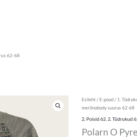
rus 62-68
Esileht
/
E-pood
/
1. Tüdruk
meriinobody suurus 62-68
2. Poisid 62
,
2. Tüdrukud 6
Polarn O Pyr