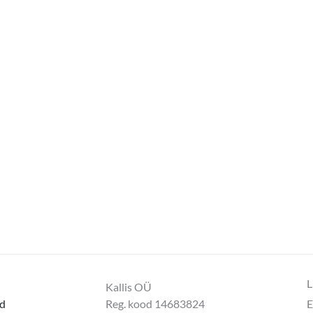
L
Kallis OÜ
d
Reg. kood 14683824
E