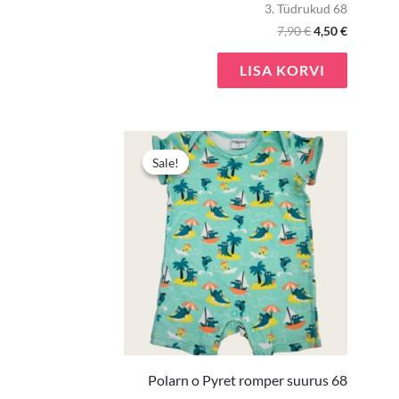
3. Tüdrukud 68
7,90
€
4,50
€
LISA KORVI
Algne
Praegun
hind
hind
Sale!
Sale!
oli:
on:
5,00 €.
3,00 €.
Polarn o Pyret romper suurus 68