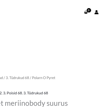
ud
/
3. Tüdrukud 68
/ Polarn O Pyret
2
,
3. Poisid 68
,
3. Tüdrukud 68
et meriinobody suurus