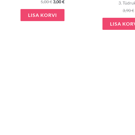
5,00
€
3,00
€
3. Tüdru
3,90
€
LISA KORVI
LISA KOR
e