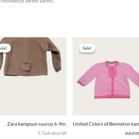
on mõõdetud äärest ääreni.
e
Algne
Praegune
hind
hind
Sale!
Sale!
Sale!
Sale!
oli:
on:
5,00 €.
3,00 €.
Zara kampsun suurus 6-9m.
United Colors of Benneton ka
suurus
3. Tüdrukud 68