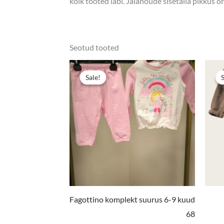
kõik tooted läbi. Jalanõude sisetalla pikkus 
Seotud tooted
Algne
Praegun
hind
hind
Sale!
Sale!
oli:
on:
7,90 €.
4,50 €.
Fagottino komplekt suurus 6-9 kuud
68