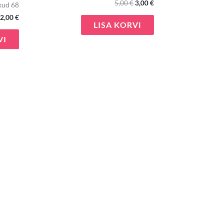
5,00
€
3,00
€
kud 68
2,00
€
LISA KORVI
VI