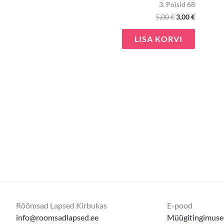
3. Poisid 68
5,00
€
3,00
€
LISA KORVI
Rõõmsad Lapsed Kirbukas
E-pood
info@roomsadlapsed.ee
Müügitingimuse