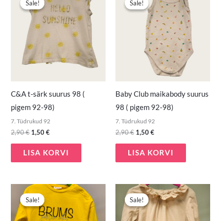
Sale!
Sale!
Sale!
Sale!
oli:
on:
oli:
on:
2,90 €.
1,50 €.
2,90 €.
1,50 €.
C&A t-särk suurus 98 (
Baby Club maikabody suurus
pigem 92-98)
98 ( pigem 92-98)
7. Tüdrukud 92
7. Tüdrukud 92
2,90
€
1,50
€
2,90
€
1,50
€
LISA KORVI
LISA KORVI
Algne
Praegune
Algne
Praegune
hind
hind
hind
hind
Sale!
Sale!
Sale!
Sale!
oli:
on:
oli:
on:
5,00 €.
3,00 €.
4,40 €.
3,00 €.