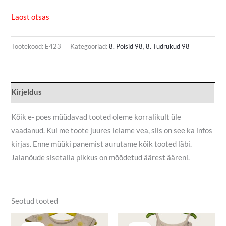
Laost otsas
Tootekood:
E423
Kategooriad:
8. Poisid 98
,
8. Tüdrukud 98
Kirjeldus
Kõik e- poes müüdavad tooted oleme korralikult üle
vaadanud. Kui me toote juures leiame vea, siis on see ka infos
kirjas. Enne müüki panemist aurutame kõik tooted läbi.
Jalanõude sisetalla pikkus on mõõdetud äärest ääreni.
Seotud tooted
Algne
Praegune
Algne
Praegune
hind
hind
hind
hind