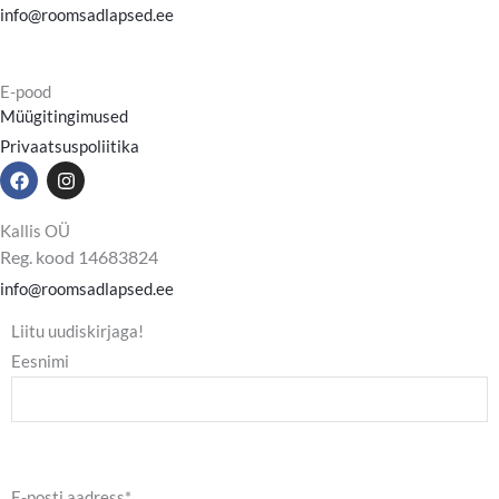
info@roomsadlapsed.ee
E-pood
Müügitingimused
Privaatsuspoliitika
F
I
a
n
c
s
e
t
Kallis OÜ
b
a
Reg. kood 14683824
o
g
o
r
info@roomsadlapsed.ee
k
a
m
Liitu uudiskirjaga!
Eesnimi
E-posti aadress*