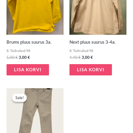
Brums pluus suurus 3a.
Next pluus suurus 3-4a.
8. Tüdrukud 98
8. Tüdrukud 98
5,00
€
3,00
€
4,40
€
3,00
€
LISA KORVI
LISA KORVI
Algne
Praegune
hind
hind
Sale!
Sale!
oli:
on:
4,90 €.
3,00 €.