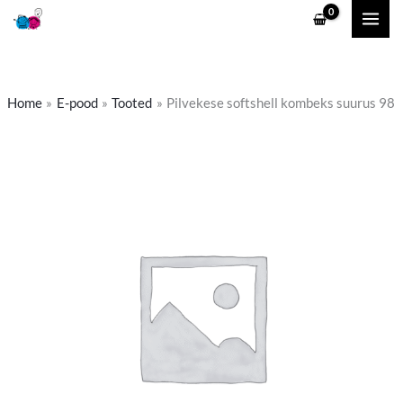
Skip
to
content
Home
E-pood
Tooted
Pilvekese softshell kombeks suurus 98