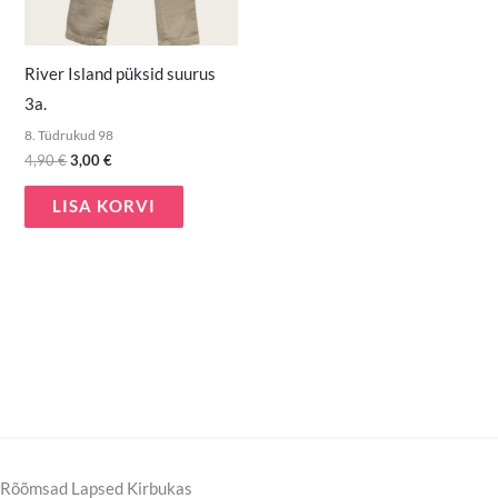
River Island püksid suurus
3a.
8. Tüdrukud 98
4,90
€
3,00
€
LISA KORVI
Rõõmsad Lapsed Kirbukas