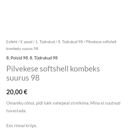
Esileht
/
E-pood
/
1. Tüdrukud
/
8. Tüdrukud 98
/ Pilvekese softshell
kombeks suurus 98
8. Poisid 98
,
8. Tüdrukud 98
Pilvekese softshell kombeks
suurus 98
20,00
€
Omaniku sõnul, pidi lukk vahepeal streikima. Mina ei suutnud
tuvastada.
Ees rinnal kriips.