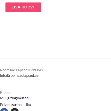
LISA KORVI
Rõõmsad Lapsed Kirbukas
info@roomsadlapsed.ee
E-pood
Müügitingimused
Privaatsuspoliitika
F
I