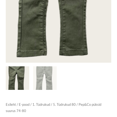
Esileht
/
E-pood
/
1. Tüdrukud
/
5. Tüdrukud 80
/ Pep&Co püksid
suurus 74-80