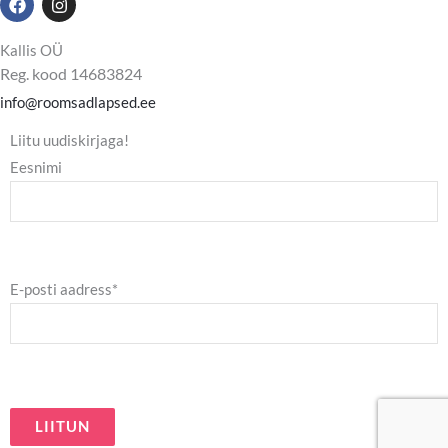
a
n
c
s
e
t
Kallis OÜ
b
a
Reg. kood 14683824
o
g
o
r
info@roomsadlapsed.ee
k
a
m
Liitu uudiskirjaga!
Eesnimi
E-posti aadress*