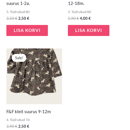
suurus 1-2a.
12-18m.
5. Tüdrukud 80
5. Tüdrukud 80
3,50
€
2,50
€
5,90
€
4,00
€
LISA KORVI
LISA KORVI
Algne
Praegune
hind
hind
Sale!
Sale!
oli:
on:
3,90 €.
2,50 €.
F&F kleit suurus 9-12m
4. Tüdrukud 74
3,90
€
2,50
€