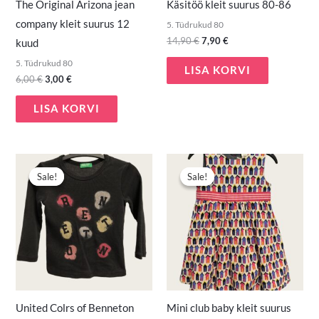
The Original Arizona jean
Käsitöö kleit suurus 80-86
company kleit suurus 12
5. Tüdrukud 80
14,90
€
7,90
€
kuud
5. Tüdrukud 80
LISA KORVI
6,00
€
3,00
€
LISA KORVI
Algne
Praegune
Algne
Praegune
hind
hind
hind
hind
Sale!
Sale!
Sale!
Sale!
oli:
on:
oli:
on:
3,50 €.
2,50 €.
5,90 €.
4,00 €.
United Colrs of Benneton
Mini club baby kleit suurus