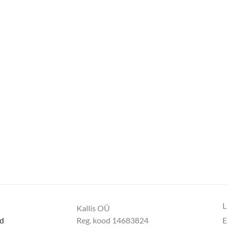
L
Kallis OÜ
d
Reg. kood 14683824
E