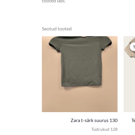
tooted läbi.
Seotud tooted
Zara t-särk suurus 130
T
Tüdrukud 128