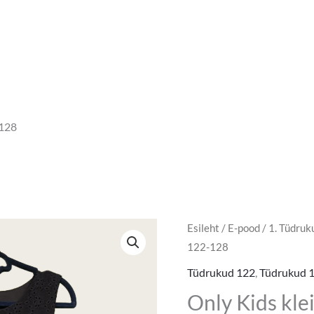
-128
Esileht
/
E-pood
/
1. Tüdruk
Algne
Pra
122-128
hind
hin
Tüdrukud 122
,
Tüdrukud 
oli:
on:
Only Kids kle