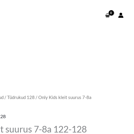
ud
/
Tüdrukud 128
/ Only Kids kleit suurus 7-8a
egune
d
128
it suurus 7-8a 122-128