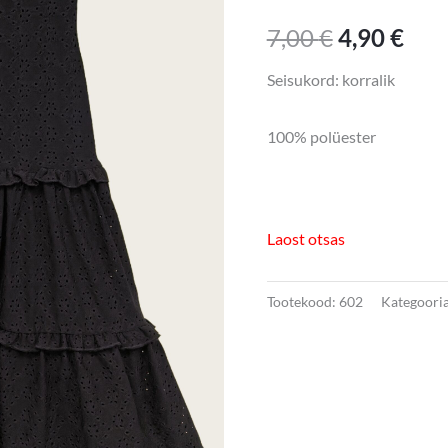
7,00 €.
4,90
7,00
€
4,90
€
Seisukord: korralik
100% polüester
Laost otsas
Tootekood:
602
Kategoori