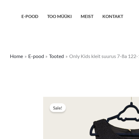
Skip
to
E-POOD
TOO MÜÜKI
MEIST
KONTAKT
content
Home
E-pood
Tooted
Only Kids kleit suurus 7-8a 122
Sale!