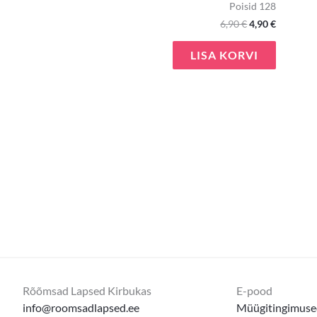
Poisid 128
6,90
€
4,90
€
LISA KORVI
Rõõmsad Lapsed Kirbukas
E-pood
info@roomsadlapsed.ee
Müügitingimuse