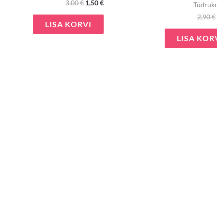
3,00
€
1,50
€
Tüdruk
2,90
€
LISA KORVI
LISA KOR
e