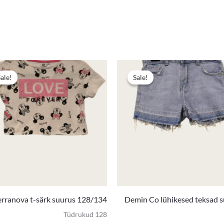
Algne
Praegune
hind
hind
Sale!
Sale!
Sale!
Sale!
oli:
on:
3,00 €.
1,50 €.
erranova t-särk suurus 128/134
Demin Co lühikesed teksad 
Tüdrukud 128