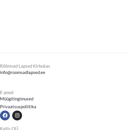
Rõõmsad Lapsed Kirbukas
info@roomsadlapsed.ee
E-pood
Müügitingimused
Privaatsuspoliitika
F
I
a
n
c
s
e
t
Kallis OÜ