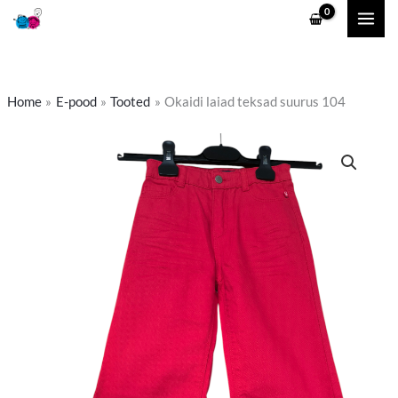
Skip
to
content
Home
E-pood
Tooted
Okaidi laiad teksad suurus 104