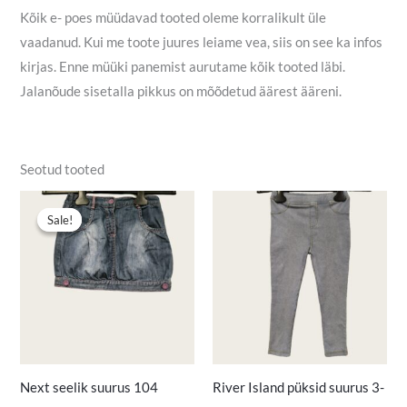
Kõik e- poes müüdavad tooted oleme korralikult üle
vaadanud. Kui me toote juures leiame vea, siis on see ka infos
kirjas. Enne müüki panemist aurutame kõik tooted läbi.
Jalanõude sisetalla pikkus on mõõdetud äärest ääreni.
Seotud tooted
Algne
Praegune
hind
hind
Sale!
Sale!
oli:
on:
2,50 €.
1,50 €.
Next seelik suurus 104
River Island püksid suurus 3-