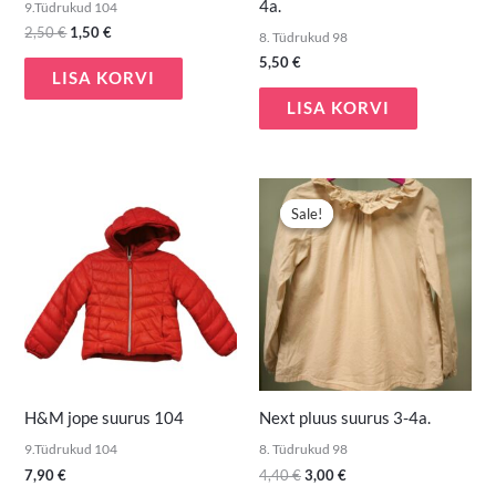
4a.
9.Tüdrukud 104
2,50
€
1,50
€
8. Tüdrukud 98
5,50
€
LISA KORVI
LISA KORVI
Algne
Praegune
hind
hind
Sale!
Sale!
oli:
on:
4,40 €.
3,00 €.
H&M jope suurus 104
Next pluus suurus 3-4a.
9.Tüdrukud 104
8. Tüdrukud 98
7,90
€
4,40
€
3,00
€