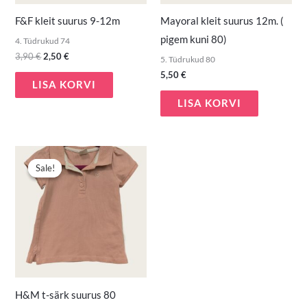
F&F kleit suurus 9-12m
Mayoral kleit suurus 12m. (
pigem kuni 80)
4. Tüdrukud 74
3,90
€
2,50
€
5. Tüdrukud 80
5,50
€
LISA KORVI
LISA KORVI
Algne
Praegune
hind
hind
Sale!
Sale!
oli:
on:
2,80 €.
1,50 €.
H&M t-särk suurus 80