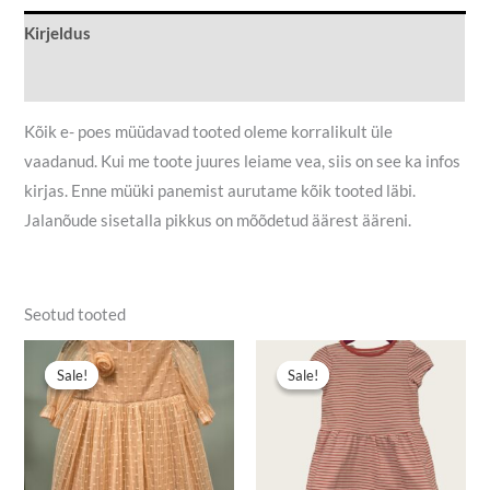
Kirjeldus
Lisainfo
Kõik e- poes müüdavad tooted oleme korralikult üle
vaadanud. Kui me toote juures leiame vea, siis on see ka infos
kirjas. Enne müüki panemist aurutame kõik tooted läbi.
Jalanõude sisetalla pikkus on mõõdetud äärest ääreni.
Seotud tooted
Algne
Praegune
Algne
Praegune
hind
hind
hind
hind
Sale!
Sale!
Sale!
Sale!
oli:
on:
oli:
on:
14,90 €.
7,90 €.
4,00 €.
3,00 €.