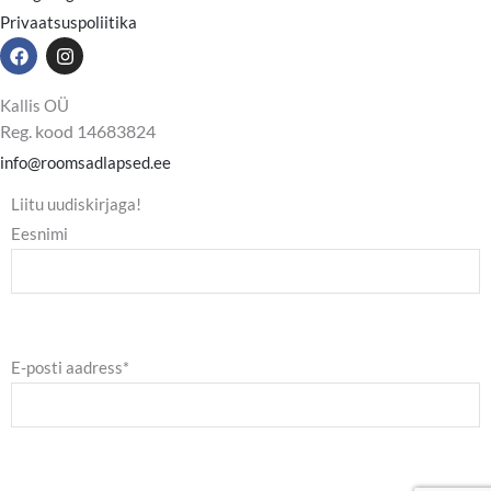
Privaatsuspoliitika
F
I
a
n
c
s
e
t
Kallis OÜ
b
a
Reg. kood 14683824
o
g
o
r
info@roomsadlapsed.ee
k
a
m
Liitu uudiskirjaga!
Eesnimi
E-posti aadress*