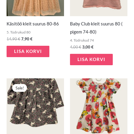
Käsitöö kleit suurus 80-86
Baby Club kleit suurus 80 (
pigem 74-80)
5. Tüdrukud 80
14,90
€
7,90
€
4. Tüdrukud 74
4,00
€
3,00
€
LISA KORVI
LISA KORVI
Algne
Praegune
hind
hind
Sale!
Sale!
oli:
on:
3,90 €.
2,50 €.