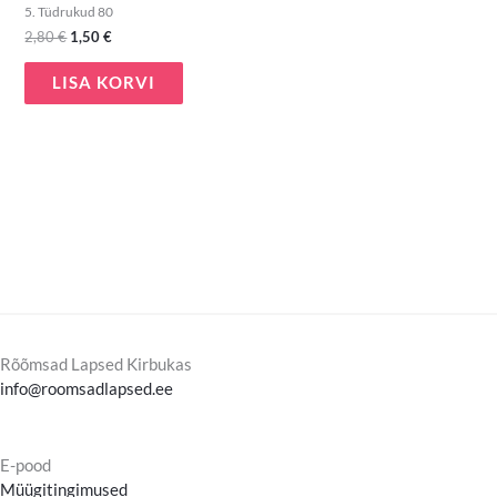
5. Tüdrukud 80
2,80
€
1,50
€
LISA KORVI
Rõõmsad Lapsed Kirbukas
info@roomsadlapsed.ee
E-pood
Müügitingimused