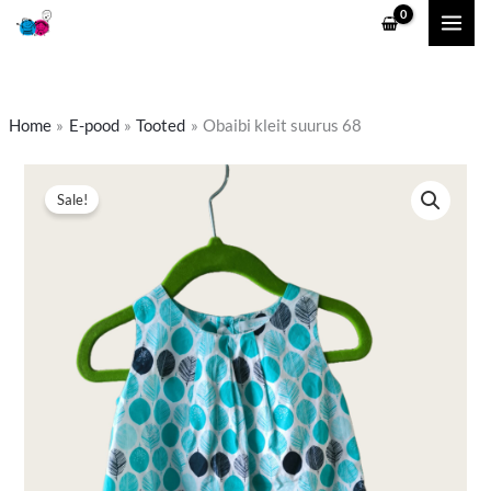
Skip
to
content
Home
E-pood
Tooted
Obaibi kleit suurus 68
Obaibi
Algne
Praegune
Sale!
kleit
hind
hind
suurus
68
oli:
on:
kogus
3,90 €.
1,50 €.