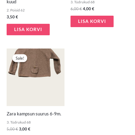
kuud
3. Tüdrukud 68
6,00
€
4,00
€
2. Poisid 62
3,50
€
LISA KORVI
LISA KORVI
Algne
Praegune
hind
hind
Sale!
Sale!
oli:
on:
5,00 €.
3,00 €.
Zara kampsun suurus 6-9m.
3. Tüdrukud 68
5,00
€
3,00
€