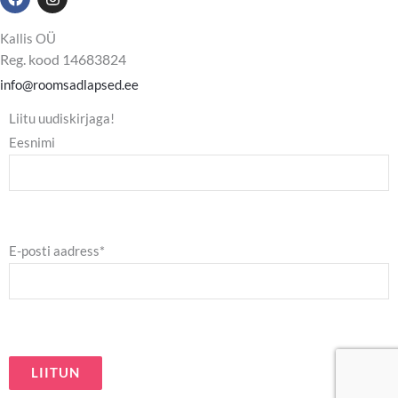
a
n
c
s
e
t
Kallis OÜ
b
a
Reg. kood 14683824
o
g
o
r
info@roomsadlapsed.ee
k
a
m
Liitu uudiskirjaga!
Eesnimi
E-posti aadress*