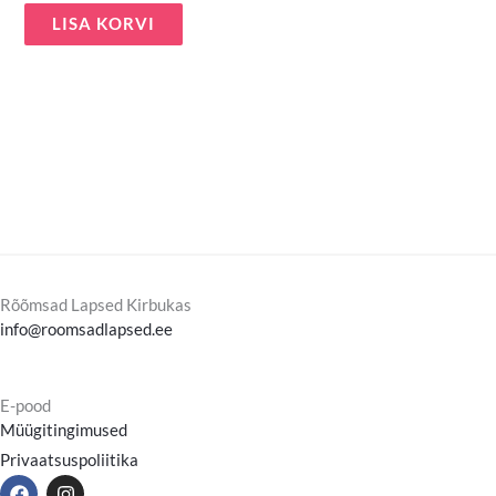
LISA KORVI
Rõõmsad Lapsed Kirbukas
info@roomsadlapsed.ee
E-pood
Müügitingimused
Privaatsuspoliitika
F
I