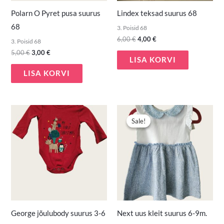
Polarn O Pyret pusa suurus
Lindex teksad suurus 68
68
3. Poisid 68
6,00
€
4,00
€
3. Poisid 68
5,00
€
3,00
€
LISA KORVI
LISA KORVI
Algne
Praegune
hind
hind
Sale!
Sale!
oli:
on:
6,00 €.
4,00 €.
George jõulubody suurus 3-6
Next uus kleit suurus 6-9m.