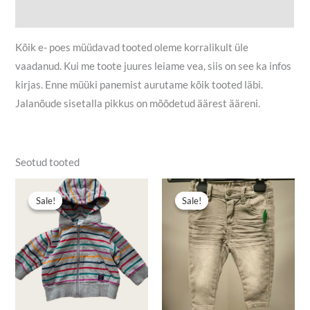
Lisainfo
Kõik e- poes müüdavad tooted oleme korralikult üle
vaadanud. Kui me toote juures leiame vea, siis on see ka infos
kirjas. Enne müüki panemist aurutame kõik tooted läbi.
Jalanõude sisetalla pikkus on mõõdetud äärest ääreni.
Seotud tooted
Algne
Praegune
Algne
Praegune
hind
hind
hind
hind
Sale!
Sale!
Sale!
Sale!
oli:
on:
oli:
on:
5,00 €.
3,00 €.
6,00 €.
4,00 €.