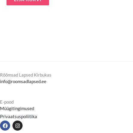
Rõõmsad Lapsed Kirbukas
info@roomsadlapsed.ee
E-pood
Müügitingimused
Privaatsuspoliitika
F
I
a
n
c
s