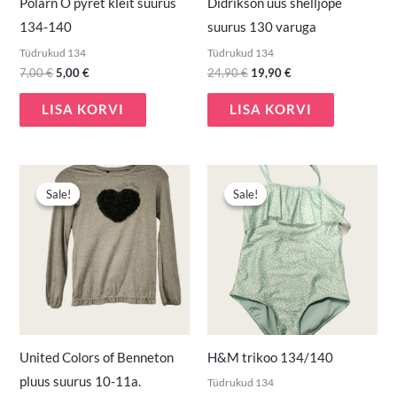
Polarn O pyret kleit suurus
Didrikson uus shelljope
134-140
suurus 130 varuga
Tüdrukud 134
Tüdrukud 134
7,00
€
5,00
€
24,90
€
19,90
€
LISA KORVI
LISA KORVI
Algne
Praegune
Algne
Praegune
hind
hind
hind
hind
Sale!
Sale!
Sale!
Sale!
oli:
on:
oli:
on:
4,90 €.
2,90 €.
4,90 €.
2,90 €.
United Colors of Benneton
H&M trikoo 134/140
pluus suurus 10-11a.
Tüdrukud 134