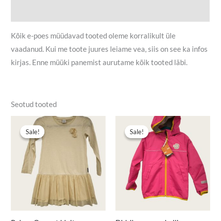
Lisainfo
Kõik e-poes müüdavad tooted oleme korralikult üle
vaadanud. Kui me toote juures leiame vea, siis on see ka infos
kirjas. Enne müüki panemist aurutame kõik tooted läbi.
Seotud tooted
Algne
Praegune
Algne
Praegune
hind
hind
hind
hind
Sale!
Sale!
Sale!
Sale!
oli:
on:
oli:
on:
7,00 €.
5,00 €.
24,90 €.
19,90 €.