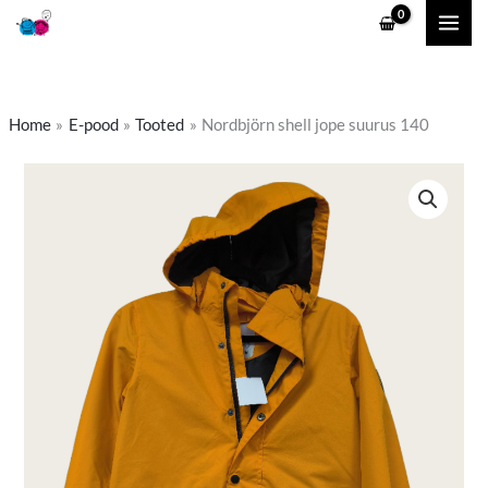
Skip
to
content
Home
E-pood
Tooted
Nordbjörn shell jope suurus 140