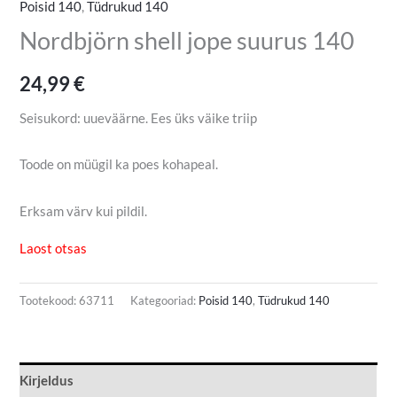
Poisid 140
,
Tüdrukud 140
Nordbjörn shell jope suurus 140
24,99
€
Seisukord: uueväärne. Ees üks väike triip
Toode on müügil ka poes kohapeal.
Erksam värv kui pildil.
Laost otsas
Tootekood:
63711
Kategooriad:
Poisid 140
,
Tüdrukud 140
Kirjeldus