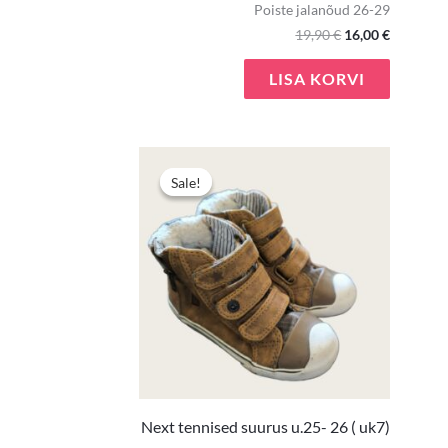
Poiste jalanõud 26-29
19,90
€
16,00
€
LISA KORVI
Algne
Praegun
hind
hind
Sale!
Sale!
oli:
on:
6,90 €.
3,50 €.
Next tennised suurus u.25- 26 ( uk7)