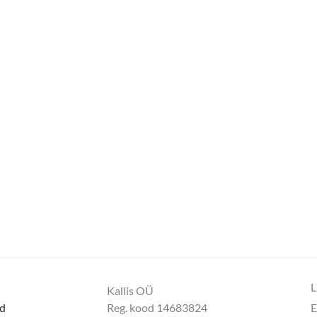
L
Kallis OÜ
d
Reg. kood 14683824
E