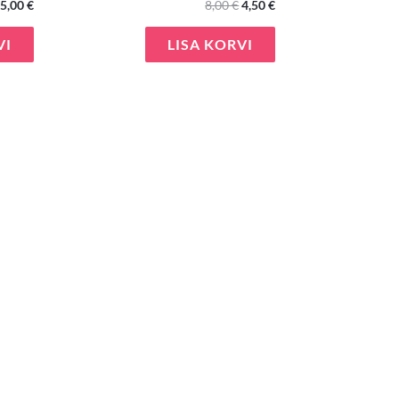
5,00
€
8,00
€
4,50
€
VI
LISA KORVI