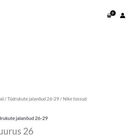
ud
/
Tüdrukute jalanõud 26-29
/ Nike tossud
rukute jalanõud 26-29
uurus 26