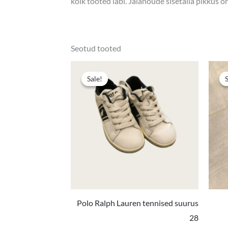
kõik tooted läbi. Jalanõude sisetalla pikkus 
Seotud tooted
Algne
Praegun
hind
hind
Sale!
Sale!
oli:
on:
19,90 €.
16,00 €.
Polo Ralph Lauren tennised suurus
28