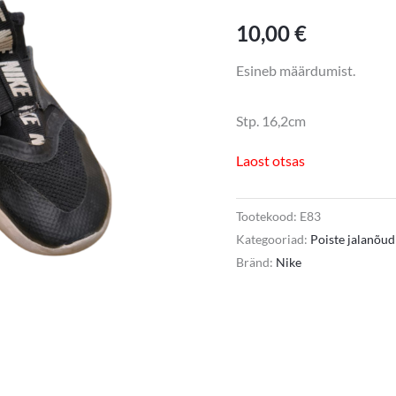
10,00
€
Esineb määrdumist.
Stp. 16,2cm
Laost otsas
Tootekood:
E83
Kategooriad:
Poiste jalanõud
Bränd:
Nike