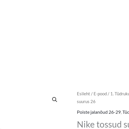
Esileht
/
E-pood
/
1. Tüdruk
suurus 26
Poiste jalanõud 26-29
,
Tüd
Nike tossud s