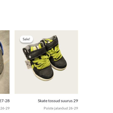
Algne
Praegune
hind
hind
Sale!
Sale!
oli:
on:
8,00 €.
4,50 €.
27-28
Skate tossud suurus 29
 26-29
Poiste jalanõud 26-29