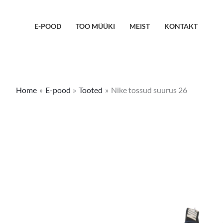
Skip
to
E-POOD
TOO MÜÜKI
MEIST
KONTAKT
content
Home
E-pood
Tooted
Nike tossud suurus 26