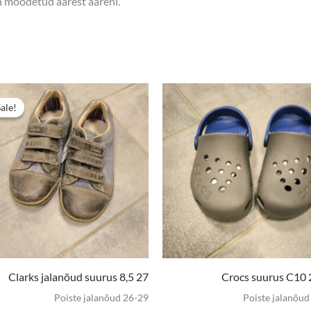
on mõõdetud äärest ääreni.
e
Algne
Praegune
hind
hind
Sale!
Sale!
oli:
on:
10,00 €.
6,00 €.
Clarks jalanõud suurus 8,5 27
Crocs suurus C10 
Poiste jalanõud 26-29
Poiste jalanõud