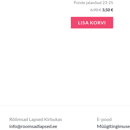
Poiste jalanõud 23-25
6,90
€
3,50
€
LISA KORVI
Rõõmsad Lapsed Kirbukas
E-pood
info@roomsadlapsed.ee
Müügitingimuse