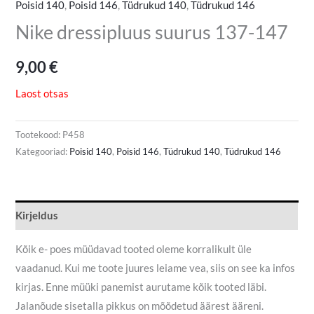
Poisid 140
,
Poisid 146
,
Tüdrukud 140
,
Tüdrukud 146
Nike dressipluus suurus 137-147
9,00
€
Laost otsas
Tootekood:
P458
Kategooriad:
Poisid 140
,
Poisid 146
,
Tüdrukud 140
,
Tüdrukud 146
Kirjeldus
Kõik e- poes müüdavad tooted oleme korralikult üle
vaadanud. Kui me toote juures leiame vea, siis on see ka infos
kirjas. Enne müüki panemist aurutame kõik tooted läbi.
Jalanõude sisetalla pikkus on mõõdetud äärest ääreni.