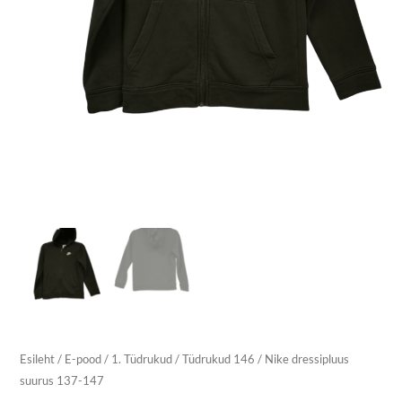
Esileht
/
E-pood
/
1. Tüdrukud
/
Tüdrukud 146
/ Nike dressipluus
suurus 137-147