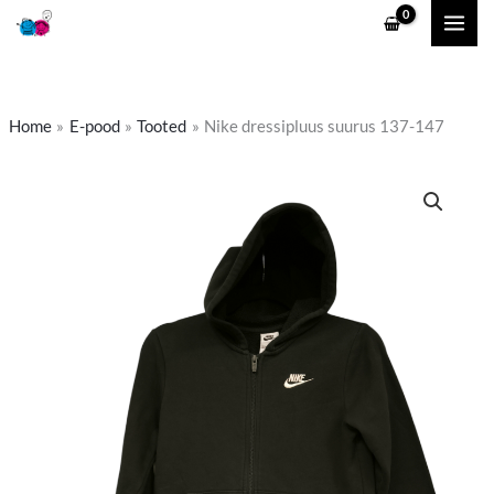
Skip
to
content
Home
E-pood
Tooted
Nike dressipluus suurus 137-147