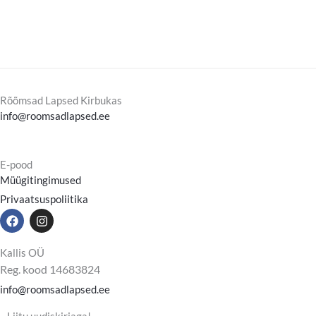
Rõõmsad Lapsed Kirbukas
info@roomsadlapsed.ee
E-pood
Müügitingimused
Privaatsuspoliitika
F
I
a
n
c
s
e
t
Kallis OÜ
b
a
Reg. kood 14683824
o
g
o
r
info@roomsadlapsed.ee
k
a
m