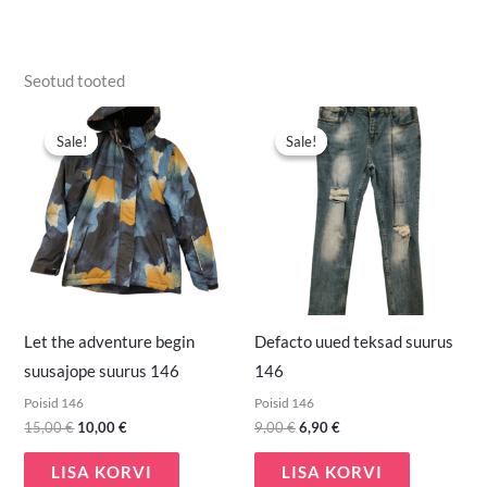
Seotud tooted
Algne
Praegune
Algne
Praegune
hind
hind
hind
hind
Sale!
Sale!
Sale!
Sale!
oli:
on:
oli:
on:
15,00 €.
10,00 €.
9,00 €.
6,90 €.
Let the adventure begin
Defacto uued teksad suurus
suusajope suurus 146
146
Poisid 146
Poisid 146
15,00
€
10,00
€
9,00
€
6,90
€
LISA KORVI
LISA KORVI