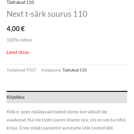
Tüdrukud 110
Next t-särk suurus 110
4,00
€
100% cotton
Laost otsas
Tootekood:
P507
Kategooria:
Tüdrukud 110
Kirjeldus
Kõik e- poes müüdavad tooted oleme korralikult üle
vaadanud. Kui me toote juures leiame vea, siis on see ka infos
kirjas. Enne müüki panemist aurutame kõik tooted läbi.