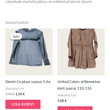
Jalanõude sisetalla pikkus on mõõdetud äärest ääreni.
Seotud tooted
Algne
Praegune
hind
hind
Sale!
Sale!
oli:
on:
2,90 €.
1,50 €.
Demin Co pluus suurus 5-6a
United Colors of Benneton
kleit suurus 110-116
Tüdrukud 110
2,90
€
1,50
€
Tüdrukud 110
5,00
€
LISA KORVI