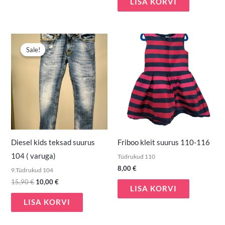
LISA KORVI
Algne
Praegune
hind
hind
Sale!
Sale!
oli:
on:
15,90 €.
10,00 €.
Diesel kids teksad suurus
Friboo kleit suurus 110-116
104 ( varuga)
Tüdrukud 110
8,00
€
9.Tüdrukud 104
15,90
€
10,00
€
LISA KORVI
LISA KORVI