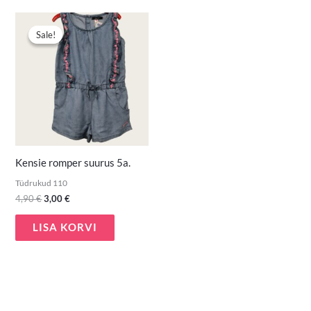
Algne
Praegune
hind
hind
Sale!
Sale!
oli:
on:
4,90 €.
3,00 €.
Kensie romper suurus 5a.
Tüdrukud 110
4,90
€
3,00
€
LISA KORVI