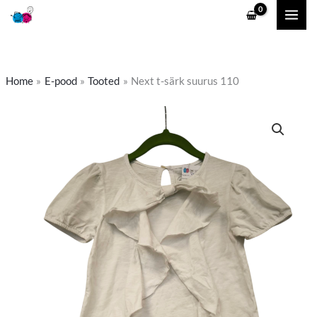
Skip
to
content
Home
E-pood
Tooted
Next t-särk suurus 110