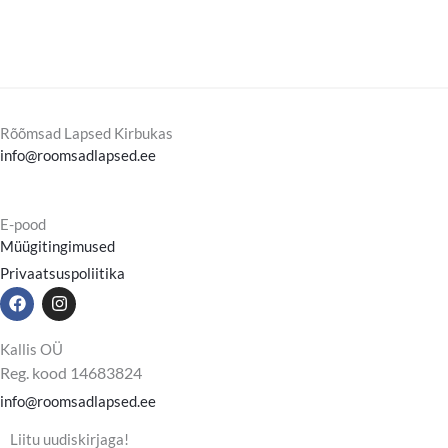
Rõõmsad Lapsed Kirbukas
info@roomsadlapsed.ee
E-pood
Müügitingimused
Privaatsuspoliitika
F
I
a
n
c
s
e
t
Kallis OÜ
b
a
Reg. kood 14683824
o
g
o
r
info@roomsadlapsed.ee
k
a
m
Liitu uudiskirjaga!