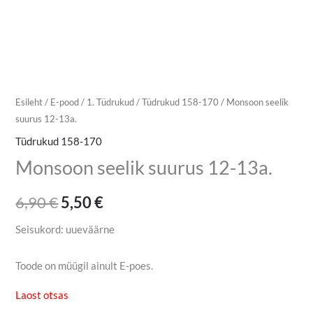
Esileht
/
E-pood
/
1. Tüdrukud
/
Tüdrukud 158-170
/ Monsoon seelik
suurus 12-13a.
Tüdrukud 158-170
Monsoon seelik suurus 12-13a.
6,90
€
5,50
€
Seisukord: uueväärne
Toode on müügil ainult E-poes.
Laost otsas