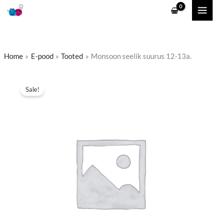
Skip
to
content
Home
E-pood
Tooted
Monsoon seelik suurus 12-13a.
Algne
Praegune
Sale!
hind
hind
oli:
on:
6,90 €.
5,50 €.