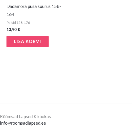
Dadamora pusa suurus 158-
164
Poisid 158-176
13,90
€
LISA KORVI
Rõõmsad Lapsed Kirbukas
info@roomsadlapsed.ee