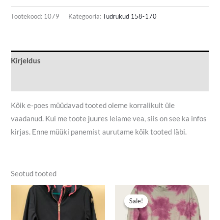
Tootekood:
1079
Kategooria:
Tüdrukud 158-170
Kirjeldus
Lisainfo
Kõik e-poes müüdavad tooted oleme korralikult üle
vaadanud. Kui me toote juures leiame vea, siis on see ka infos
kirjas. Enne müüki panemist aurutame kõik tooted läbi.
Seotud tooted
Algne
Praegune
hind
hind
Sale!
Sale!
oli:
on:
10,50 €.
8,00 €.