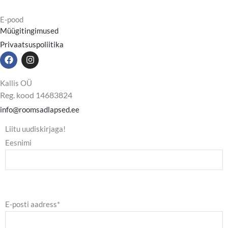
E-pood
Müügitingimused
Privaatsuspoliitika
F
I
a
n
c
s
e
t
Kallis OÜ
b
a
Reg. kood 14683824
o
g
o
r
info@roomsadlapsed.ee
k
a
m
Liitu uudiskirjaga!
Eesnimi
E-posti aadress*