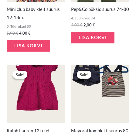
Mini club baby kleit suurus
Pep&Co püksid suurus 74-80
12-18m.
4. Tüdrukud 74
4,00
€
2,00
€
5. Tüdrukud 80
5,90
€
4,00
€
LISA KORVI
LISA KORVI
Algne
Praegune
Algne
Praegune
hind
hind
hind
hind
Sale!
Sale!
Sale!
Sale!
oli:
on:
oli:
on:
12,50 €.
7,50 €.
6,50 €.
5,00 €.
Ralph Lauren 12kuud
Mayoral komplekt suurus 80