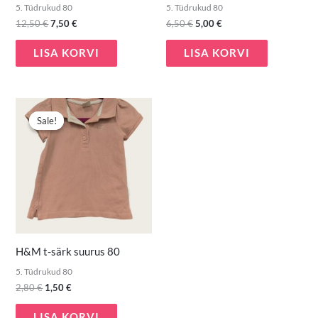
5. Tüdrukud 80
5. Tüdrukud 80
12,50
€
7,50
€
6,50
€
5,00
€
LISA KORVI
LISA KORVI
Algne
Praegune
hind
hind
Sale!
Sale!
oli:
on:
2,80 €.
1,50 €.
H&M t-särk suurus 80
5. Tüdrukud 80
2,80
€
1,50
€
LISA KORVI