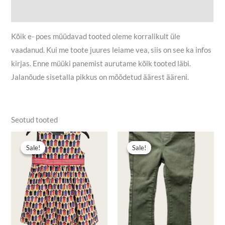
Lisainfo
Kõik e- poes müüdavad tooted oleme korralikult üle
vaadanud. Kui me toote juures leiame vea, siis on see ka infos
kirjas. Enne müüki panemist aurutame kõik tooted läbi.
Jalanõude sisetalla pikkus on mõõdetud äärest ääreni.
Seotud tooted
Algne
Praegune
Algne
Praegune
hind
hind
hind
hind
Sale!
Sale!
Sale!
Sale!
oli:
on:
oli:
on:
5,90 €.
4,00 €.
4,00 €.
2,00 €.