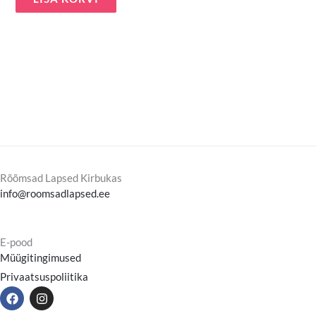
Rõõmsad Lapsed Kirbukas
info@roomsadlapsed.ee
E-pood
Müügitingimused
Privaatsuspoliitika
F
I
a
n
c
s