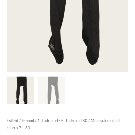
Esileht
/
E-pood
/
1. Tüdrukud
/
5. Tüdrukud 80
/ Molo sukkpüksid
suurus 74-80