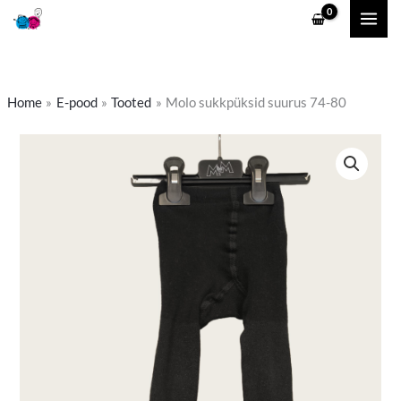
Skip
to
content
Home
E-pood
Tooted
Molo sukkpüksid suurus 74-80