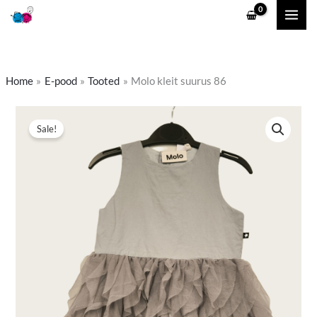
Skip
to
content
Home
E-pood
Tooted
Molo kleit suurus 86
Molo
Algne
Praegune
Sale!
kleit
hind
hind
suurus
86
oli:
on:
kogus
8,00 €.
6,00 €.