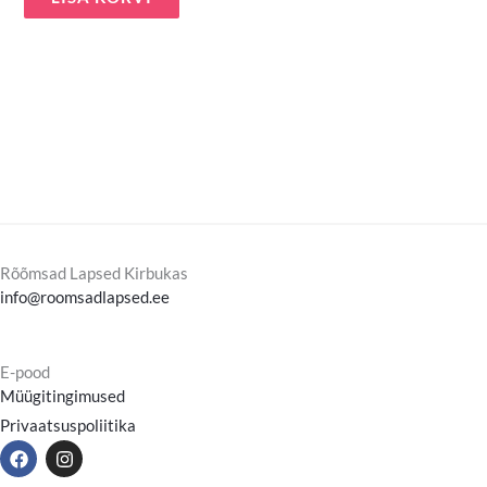
Rõõmsad Lapsed Kirbukas
info@roomsadlapsed.ee
E-pood
Müügitingimused
Privaatsuspoliitika
F
I
a
n
c
s