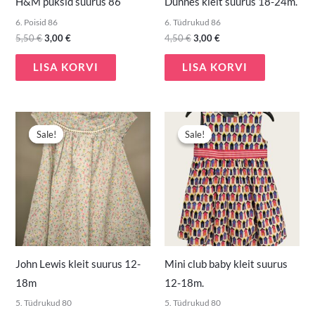
H&M püksid suurus 86
Dunnes kleit suurus 18-24m.
6. Poisid 86
6. Tüdrukud 86
5,50
€
3,00
€
4,50
€
3,00
€
LISA KORVI
LISA KORVI
Algne
Praegune
Algne
Praegune
hind
hind
hind
hind
Sale!
Sale!
Sale!
Sale!
oli:
on:
oli:
on:
4,80 €.
2,90 €.
5,90 €.
4,00 €.
John Lewis kleit suurus 12-
Mini club baby kleit suurus
18m
12-18m.
5. Tüdrukud 80
5. Tüdrukud 80