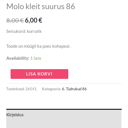
Molo kleit suurus 86
8,00
€
6,00
€
Seisukord: korralik
Toode on müügil ka poes kohapeal.
Availability:
1 laos
LISA KORVI
Tootekood:
26541
Kategooria:
6. Tüdrukud 86
Kirjeldus
Lisainfo