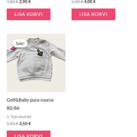
4,80
€
2,90
€
5,90
€
4,00
€
LISA KORVI
LISA KORVI
Algne
Praegune
hind
hind
Sale!
Sale!
oli:
on:
5,50 €.
3,50 €.
Golf&Baby pusa suurus
80/86
5. Tüdrukud 80
5,50
€
3,50
€
LISA KORVI