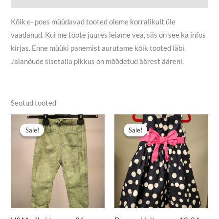
Kõik e- poes müüdavad tooted oleme korralikult üle
vaadanud. Kui me toote juures leiame vea, siis on see ka infos
kirjas. Enne müüki panemist aurutame kõik tooted läbi.
Jalanõude sisetalla pikkus on mõõdetud äärest ääreni.
Seotud tooted
Algne
Praegune
Algne
Praegune
hind
hind
hind
hind
Sale!
Sale!
Sale!
Sale!
oli:
on:
oli:
on:
5,50 €.
3,00 €.
4,50 €.
3,00 €.