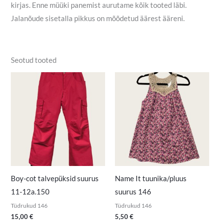
kirjas. Enne müüki panemist aurutame kõik tooted läbi.
Jalanõude sisetalla pikkus on mõõdetud äärest ääreni.
Seotud tooted
Boy-cot talvepüksid suurus
Name It tuunika/pluus
11-12a.150
suurus 146
Tüdrukud 146
Tüdrukud 146
15,00
€
5,50
€