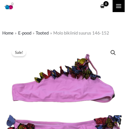
Skip
to
content
Home
E-pood
Tooted
Molo bikiinid suurus 146-152
Molo
Algne
Praegune
Sale!
bikiinid
hind
hind
suurus
146-
oli:
on:
152
9,00 €.
7,00 €.
kogus