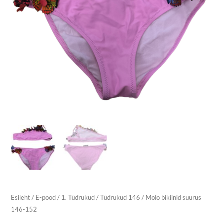
Esileht
/
E-pood
/
1. Tüdrukud
/
Tüdrukud 146
/ Molo bikiinid suurus
146-152