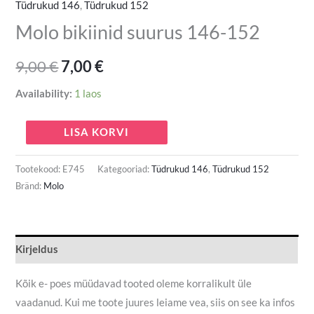
Tüdrukud 146
,
Tüdrukud 152
Molo bikiinid suurus 146-152
9,00
€
7,00
€
Availability:
1 laos
LISA KORVI
Tootekood:
E745
Kategooriad:
Tüdrukud 146
,
Tüdrukud 152
Bränd:
Molo
Kirjeldus
Kõik e- poes müüdavad tooted oleme korralikult üle
vaadanud. Kui me toote juures leiame vea, siis on see ka infos