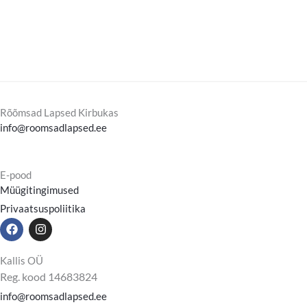
Rõõmsad Lapsed Kirbukas
info@roomsadlapsed.ee
E-pood
Müügitingimused
Privaatsuspoliitika
F
I
a
n
c
s
e
t
Kallis OÜ
b
a
Reg. kood 14683824
o
g
o
r
info@roomsadlapsed.ee
k
a