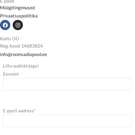
E-pood
Müügitingimused
Privaatsuspoliitika
F
I
a
n
c
s
e
t
Kallis OÜ
b
a
Reg. kood 14683824
o
g
o
r
info@roomsadlapsed.ee
k
a
m
Liitu uudiskirjaga!
Eesnimi
E-posti aadress*