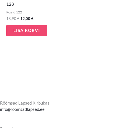
128
Poisid 122
18,90
€
12,00
€
LISA KORVI
Rõõmsad Lapsed Kirbukas
info@roomsadlapsed.ee