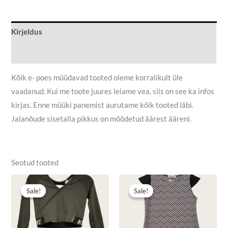
Kirjeldus
Lisainfo
Kõik e- poes müüdavad tooted oleme korralikult üle
vaadanud. Kui me toote juures leiame vea, siis on see ka infos
kirjas. Enne müüki panemist aurutame kõik tooted läbi.
Jalanõude sisetalla pikkus on mõõdetud äärest ääreni.
Seotud tooted
Algne
Praegune
Algne
Praegune
hind
hind
hind
hind
Sale!
Sale!
Sale!
Sale!
oli:
on:
oli:
on:
7,00 €.
4,90 €.
4,50 €.
2,50 €.