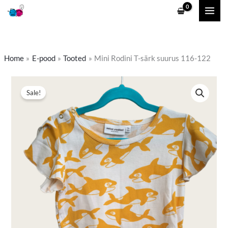
Skip
to
content
Home
E-pood
Tooted
Mini Rodini T-särk suurus 116-122
Mini
Algne
Praegune
Sale!
Rodini
hind
hind
T-
särk
oli:
on:
suurus
5,90 €.
3,50 €.
116-
122
kogus