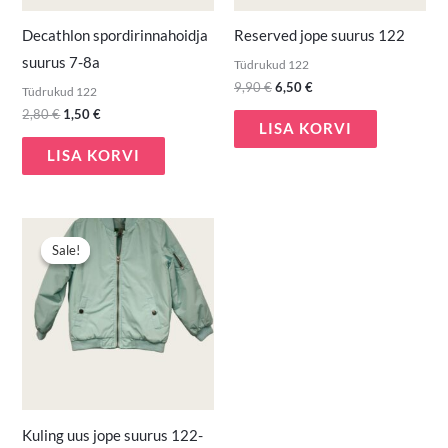
Decathlon spordirinnahoidja
Reserved jope suurus 122
suurus 7-8a
Tüdrukud 122
9,90
€
6,50
€
Tüdrukud 122
2,80
€
1,50
€
LISA KORVI
LISA KORVI
Algne
Praegune
hind
hind
Sale!
Sale!
oli:
on:
18,90 €.
12,00 €.
Kuling uus jope suurus 122-