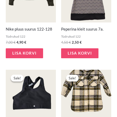
Nike pluus suurus 122-128
Peperina kleit suurus 7a.
Tüdrukud 122
Tüdrukud 122
7,00
€
4,90
€
4,50
€
2,50
€
LISA KORVI
LISA KORVI
Algne
Praegune
Algne
Praegune
hind
hind
hind
hind
Sale!
Sale!
Sale!
Sale!
oli:
on:
oli:
on:
2,80 €.
1,50 €.
9,90 €.
6,50 €.