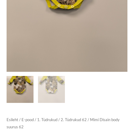
Esileht
/
E-pood
/
1. Tüdrukud
/
2. Tüdrukud 62
/ Mimi Disain body
suurus 62