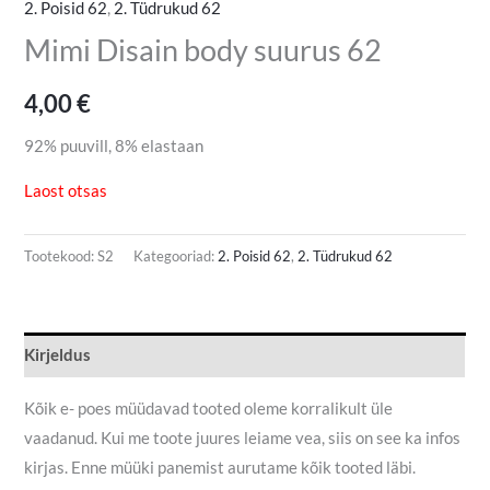
2. Poisid 62
,
2. Tüdrukud 62
Mimi Disain body suurus 62
4,00
€
92% puuvill, 8% elastaan
Laost otsas
Tootekood:
S2
Kategooriad:
2. Poisid 62
,
2. Tüdrukud 62
Kirjeldus
Kõik e- poes müüdavad tooted oleme korralikult üle
vaadanud. Kui me toote juures leiame vea, siis on see ka infos
kirjas. Enne müüki panemist aurutame kõik tooted läbi.