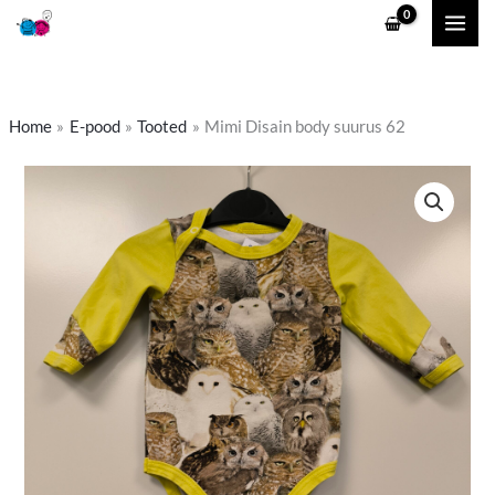
Skip
to
content
Home
E-pood
Tooted
Mimi Disain body suurus 62