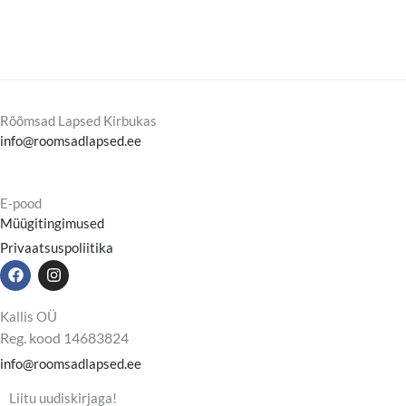
Rõõmsad Lapsed Kirbukas
info@roomsadlapsed.ee
E-pood
Müügitingimused
Privaatsuspoliitika
F
I
a
n
c
s
e
t
Kallis OÜ
b
a
Reg. kood 14683824
o
g
o
r
info@roomsadlapsed.ee
k
a
m
Liitu uudiskirjaga!