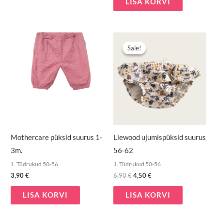
LISA KORVI
Algne
Praegune
hind
hind
Sale!
Sale!
oli:
on:
6,90 €.
4,50 €.
Mothercare püksid suurus 1-
Liewood ujumispüksid suurus
3m.
56-62
1. Tüdrukud 50-56
1. Tüdrukud 50-56
3,90
€
6,90
€
4,50
€
LISA KORVI
LISA KORVI