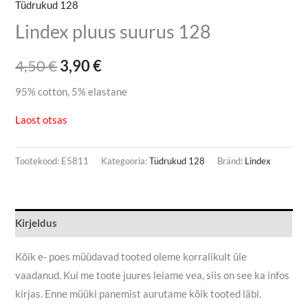
Tüdrukud 128
Lindex pluus suurus 128
4,50
€
3,90
€
95% cotton, 5% elastane
Laost otsas
Tootekood:
E5811
Kategooria:
Tüdrukud 128
Bränd:
Lindex
Kirjeldus
Kõik e- poes müüdavad tooted oleme korralikult üle
vaadanud. Kui me toote juures leiame vea, siis on see ka infos
kirjas. Enne müüki panemist aurutame kõik tooted läbi.