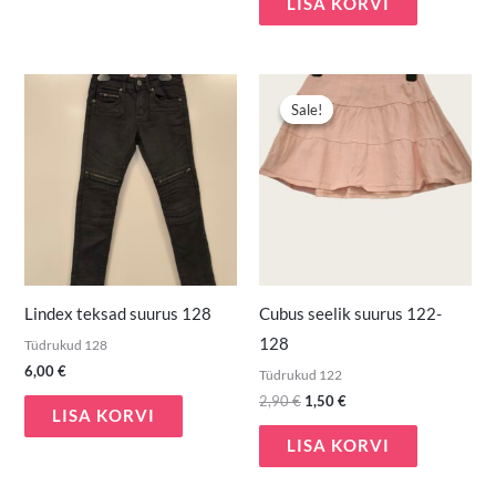
LISA KORVI
Algne
Praegune
hind
hind
Sale!
Sale!
oli:
on:
2,90 €.
1,50 €.
Lindex teksad suurus 128
Cubus seelik suurus 122-
128
Tüdrukud 128
6,00
€
Tüdrukud 122
2,90
€
1,50
€
LISA KORVI
LISA KORVI