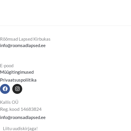
Rõõmsad Lapsed Kirbukas
info@roomsadlapsed.ee
E-pood
Müügitingimused
Privaatsuspoliitika
F
I
a
n
c
s
e
t
Kallis OÜ
b
a
Reg. kood 14683824
o
g
o
r
info@roomsadlapsed.ee
k
a
m
Liitu uudiskirjaga!