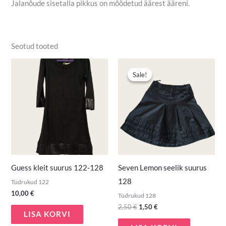
Jalanõude sisetalla pikkus on mõõdetud äärest ääreni.
Seotud tooted
Algne
Praegune
hind
hind
Sale!
Sale!
oli:
on:
2,50 €.
1,50 €.
Guess kleit suurus 122-128
Seven Lemon seelik suurus
128
Tüdrukud 122
10,00
€
Tüdrukud 128
2,50
€
1,50
€
LISA KORVI