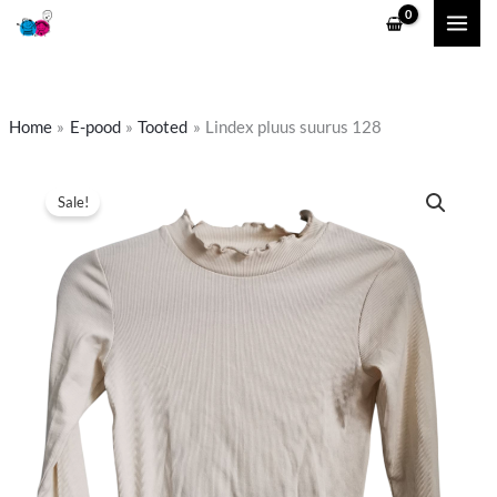
Skip
to
content
Home
E-pood
Tooted
Lindex pluus suurus 128
Algne
Praegune
Sale!
hind
hind
oli:
on:
4,50 €.
3,90 €.