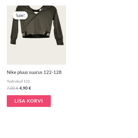
Algne
Praegune
hind
hind
Sale!
Sale!
oli:
on:
7,00 €.
4,90 €.
Nike pluus suurus 122-128
Tüdrukud 122
7,00
€
4,90
€
LISA KORVI