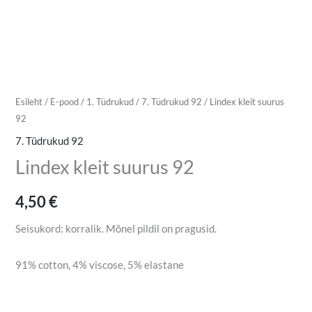
Esileht
/
E-pood
/
1. Tüdrukud
/
7. Tüdrukud 92
/ Lindex kleit suurus
92
7. Tüdrukud 92
Lindex kleit suurus 92
4,50
€
Seisukord: korralik. Mõnel pildil on pragusid.
91% cotton, 4% viscose, 5% elastane