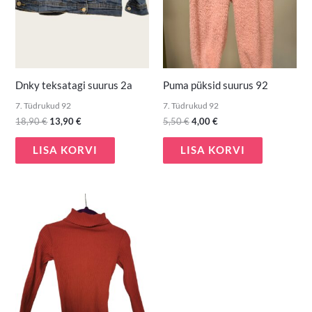
Dnky teksatagi suurus 2a
Puma püksid suurus 92
7. Tüdrukud 92
7. Tüdrukud 92
18,90
€
13,90
€
5,50
€
4,00
€
LISA KORVI
LISA KORVI