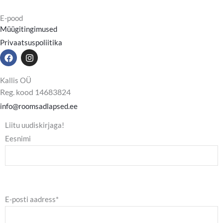
E-pood
Müügitingimused
Privaatsuspoliitika
F
I
a
n
c
s
e
t
Kallis OÜ
b
a
Reg. kood 14683824
o
g
o
r
info@roomsadlapsed.ee
k
a
m
Liitu uudiskirjaga!
Eesnimi
E-posti aadress*