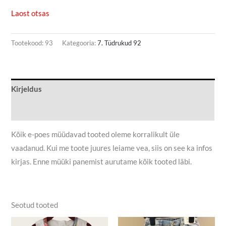
Laost otsas
Tootekood:
93
Kategooria:
7. Tüdrukud 92
Kirjeldus
Lisainfo
Kõik e-poes müüdavad tooted oleme korralikult üle
vaadanud. Kui me toote juures leiame vea, siis on see ka infos
kirjas. Enne müüki panemist aurutame kõik tooted läbi.
Seotud tooted
Algne
Praegune
Algne
Praegune