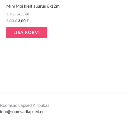
Mini Moi kleit suurus 6-12m
3. Tüdrukud 68
5,00
€
3,00
€
LISA KORVI
Rõõmsad Lapsed Kirbukas
info@roomsadlapsed.ee