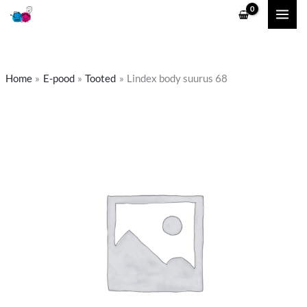
Skip
to
content
Home
E-pood
Tooted
Lindex body suurus 68