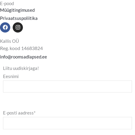
E-pood
Müügitingimused
Privaatsuspoliitika
F
I
a
n
c
s
e
t
Kallis OÜ
b
a
Reg. kood 14683824
o
g
o
r
info@roomsadlapsed.ee
k
a
m
Liitu uudiskirjaga!
Eesnimi
E-posti aadress*