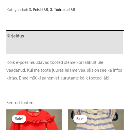
Kategooriad:
3. Poisid 68
,
3. Tüdrukud 68
Kirjeldus
Lisainfo
Kõik e-poes müüdavad tooted oleme korralikult üle
vaadanud. Kui me toote juures leiame vea, siis on see ka infos
kirjas. Enne müüki panemist aurutame kõik tooted läbi.
Seotud tooted
Algne
Praegune
Algne
Praegune
hind
hind
hind
hind
Sale!
Sale!
Sale!
Sale!
oli:
on:
oli:
on:
4,50 €.
2,90 €.
5,50 €.
3,90 €.