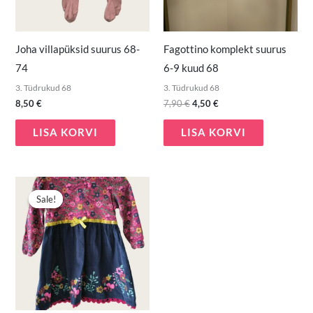
Joha villapüksid suurus 68-
Fagottino komplekt suurus
74
6-9 kuud 68
3. Tüdrukud 68
3. Tüdrukud 68
8,50
€
7,90
€
4,50
€
LISA KORVI
LISA KORVI
Algne
Praegune
hind
hind
Sale!
Sale!
oli:
on:
5,00 €.
3,00 €.