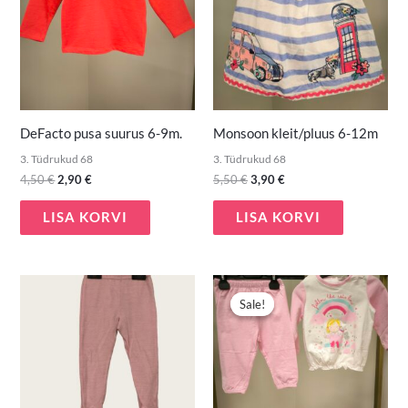
DeFacto pusa suurus 6-9m.
Monsoon kleit/pluus 6-12m
3. Tüdrukud 68
3. Tüdrukud 68
4,50
€
2,90
€
5,50
€
3,90
€
LISA KORVI
LISA KORVI
Algne
Praegune
hind
hind
Sale!
Sale!
oli:
on:
7,90 €.
4,50 €.