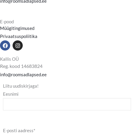
info@roomsadlapsed.ee
E-pood
Müügitingimused
Privaatsuspoliitika
F
I
a
n
c
s
e
t
Kallis OÜ
b
a
Reg. kood 14683824
o
g
o
r
info@roomsadlapsed.ee
k
a
m
Liitu uudiskirjaga!
Eesnimi
E-posti aadress*