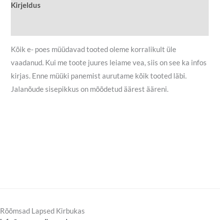
Kirjeldus
Lisainfo
Kõik e- poes müüdavad tooted oleme korralikult üle
vaadanud. Kui me toote juures leiame vea, siis on see ka infos
kirjas. Enne müüki panemist aurutame kõik tooted läbi.
Jalanõude sisepikkus on mõõdetud äärest ääreni.
Rõõmsad Lapsed Kirbukas