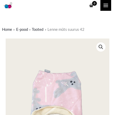
Skip
to
content
Home
E-pood
Tooted
Lenne müts suurus 42