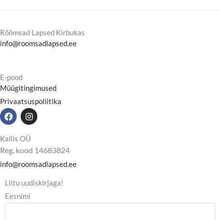
Rõõmsad Lapsed Kirbukas
info@roomsadlapsed.ee
E-pood
Müügitingimused
Privaatsuspoliitika
F
I
a
n
c
s
e
t
Kallis OÜ
b
a
Reg. kood 14683824
o
g
o
r
info@roomsadlapsed.ee
k
a
m
Liitu uudiskirjaga!
Eesnimi