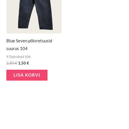
Blue Seven põlvretuusid
suurus 104
9.Tüdrukud 104
2,80
€
1,50
€
LISA KORVI