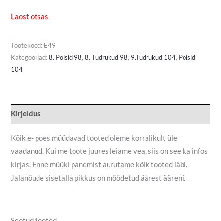
Laost otsas
Tootekood:
E49
Kategooriad:
8. Poisid 98
,
8. Tüdrukud 98
,
9.Tüdrukud 104
,
Poisid
104
Kirjeldus
Kõik e- poes müüdavad tooted oleme korralikult üle
vaadanud. Kui me toote juures leiame vea, siis on see ka infos
kirjas. Enne müüki panemist aurutame kõik tooted läbi.
Jalanõude sisetalla pikkus on mõõdetud äärest ääreni.
Seotud tooted