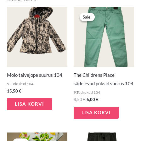
Algne
Praegune
hind
hind
Sale!
Sale!
oli:
on:
8,50 €.
6,00 €.
Molo talvejope suurus 104
The Childrens Place
sädelevad püksid suurus 104
9.Tüdrukud 104
15,50
€
9.Tüdrukud 104
8,50
€
6,00
€
LISA KORVI
LISA KORVI
Algne
Praegune
hind
hind