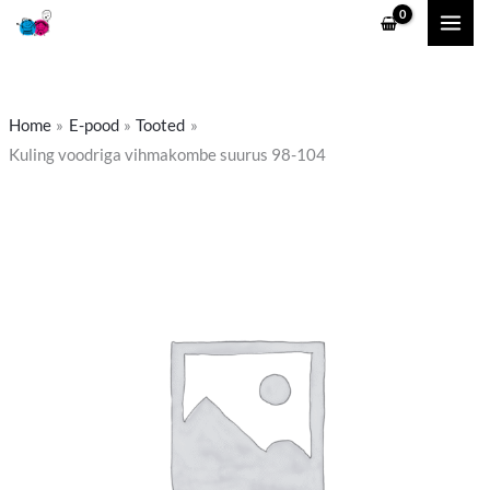
Skip
to
content
Home
E-pood
Tooted
Kuling voodriga vihmakombe suurus 98-104