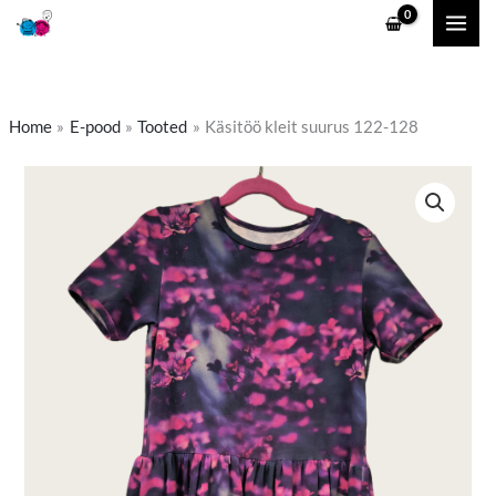
Skip
to
content
Home
E-pood
Tooted
Käsitöö kleit suurus 122-128