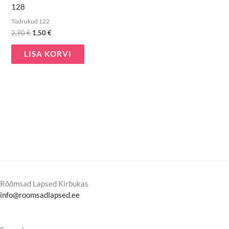
128
Tüdrukud 122
2,90
€
1,50
€
LISA KORVI
Rõõmsad Lapsed Kirbukas
info@roomsadlapsed.ee