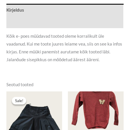
Kirjeldus
Lisainfo
Kõik e- poes müüdavad tooted oleme korralikult üle
vaadanud. Kui me toote juures leiame vea, siis on see ka infos
kirjas. Enne müüki panemist aurutame kõik tooted läbi.
Jalanõude sisepikkus on mõõdetud äärest ääreni.
Seotud tooted
Algne
Praegune
hind
hind
Sale!
Sale!
oli:
on:
2,50 €.
1,50 €.