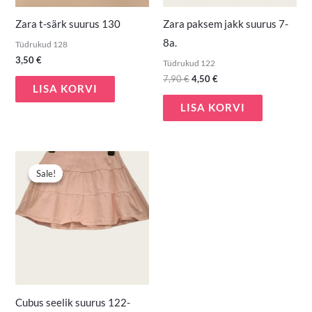
Zara t-särk suurus 130
Zara paksem jakk suurus 7-
8a.
Tüdrukud 128
3,50
€
Tüdrukud 122
7,90
€
4,50
€
LISA KORVI
LISA KORVI
Algne
Praegune
hind
hind
Sale!
Sale!
oli:
on:
2,90 €.
1,50 €.
Cubus seelik suurus 122-