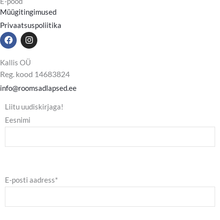
E-pood
Müügitingimused
Privaatsuspoliitika
F
I
a
n
c
s
e
t
Kallis OÜ
b
a
Reg. kood 14683824
o
g
o
r
info@roomsadlapsed.ee
k
a
m
Liitu uudiskirjaga!
Eesnimi
E-posti aadress*