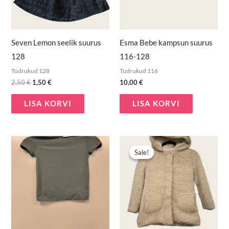
Seven Lemon seelik suurus
Esma Bebe kampsun suurus
128
116-128
Tüdrukud 128
Tüdrukud 116
2,50
€
1,50
€
10,00
€
LISA KORVI
LISA KORVI
Algne
Praegune
hind
hind
Sale!
Sale!
oli:
on:
7,90 €.
4,50 €.