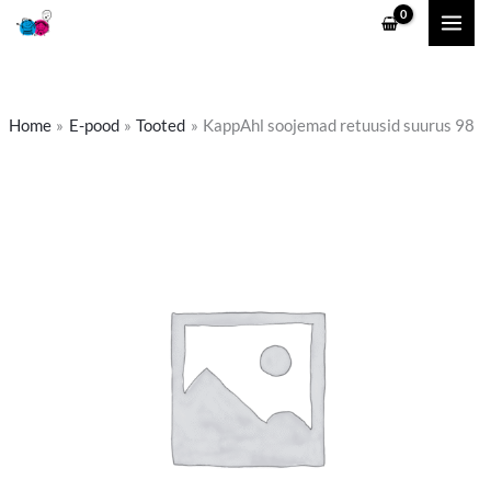
Skip
to
content
Home
E-pood
Tooted
KappAhl soojemad retuusid suurus 98