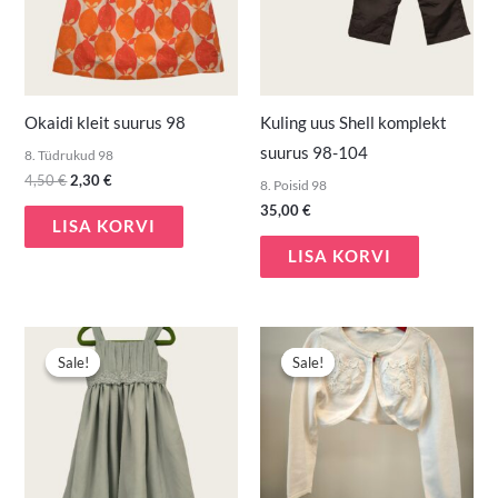
Okaidi kleit suurus 98
Kuling uus Shell komplekt
suurus 98-104
8. Tüdrukud 98
4,50
€
2,30
€
8. Poisid 98
35,00
€
LISA KORVI
LISA KORVI
Algne
Praegune
Algne
Praegune
hind
hind
hind
hind
Sale!
Sale!
Sale!
Sale!
oli:
on:
oli:
on:
10,00 €.
6,90 €.
2,90 €.
1,50 €.