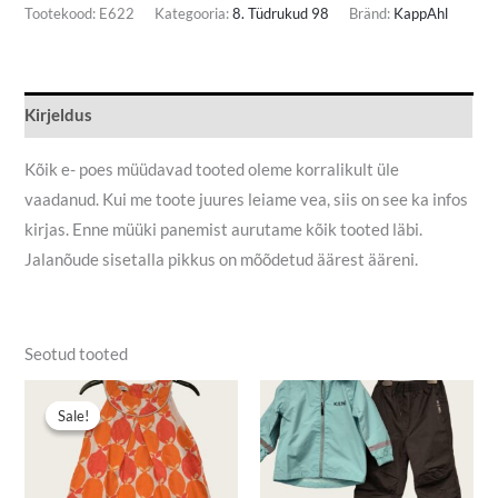
Tootekood:
E622
Kategooria:
8. Tüdrukud 98
Bränd:
KappAhl
Kirjeldus
Kõik e- poes müüdavad tooted oleme korralikult üle
vaadanud. Kui me toote juures leiame vea, siis on see ka infos
kirjas. Enne müüki panemist aurutame kõik tooted läbi.
Jalanõude sisetalla pikkus on mõõdetud äärest ääreni.
Seotud tooted
Algne
Praegune
hind
hind
Sale!
Sale!
oli:
on:
4,50 €.
2,30 €.