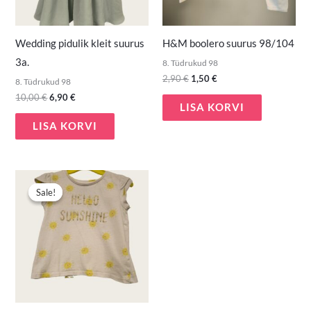
Wedding pidulik kleit suurus
H&M boolero suurus 98/104
3a.
8. Tüdrukud 98
2,90
€
1,50
€
8. Tüdrukud 98
10,00
€
6,90
€
LISA KORVI
LISA KORVI
Algne
Praegune
hind
hind
Sale!
Sale!
oli:
on:
2,90 €.
1,50 €.