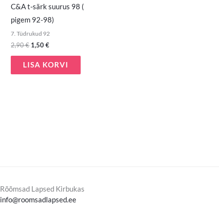
C&A t-särk suurus 98 (
pigem 92-98)
7. Tüdrukud 92
2,90
€
1,50
€
LISA KORVI
Rõõmsad Lapsed Kirbukas
info@roomsadlapsed.ee