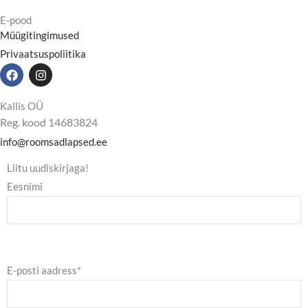
E-pood
Müügitingimused
Privaatsuspoliitika
F
I
a
n
c
s
e
t
Kallis OÜ
b
a
Reg. kood 14683824
o
g
o
r
info@roomsadlapsed.ee
k
a
m
Liitu uudiskirjaga!
Eesnimi
E-posti aadress*