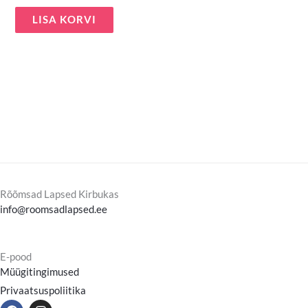
LISA KORVI
Rõõmsad Lapsed Kirbukas
info@roomsadlapsed.ee
E-pood
Müügitingimused
Privaatsuspoliitika
F
I