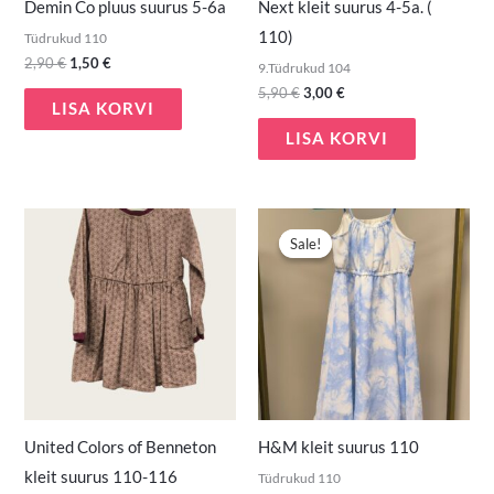
Demin Co pluus suurus 5-6a
Next kleit suurus 4-5a. (
110)
Tüdrukud 110
2,90
€
1,50
€
9.Tüdrukud 104
5,90
€
3,00
€
LISA KORVI
LISA KORVI
Algne
Praegune
hind
hind
Sale!
Sale!
oli:
on:
5,50 €.
3,00 €.
United Colors of Benneton
H&M kleit suurus 110
kleit suurus 110-116
Tüdrukud 110