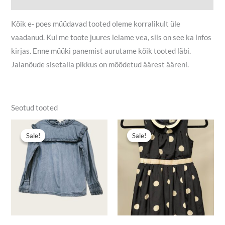
Kõik e- poes müüdavad tooted oleme korralikult üle
vaadanud. Kui me toote juures leiame vea, siis on see ka infos
kirjas. Enne müüki panemist aurutame kõik tooted läbi.
Jalanõude sisetalla pikkus on mõõdetud äärest ääreni.
Seotud tooted
Algne
Praegune
Algne
Praegune
hind
hind
hind
hind
Sale!
Sale!
Sale!
Sale!
oli:
on:
oli:
on:
2,90 €.
1,50 €.
5,90 €.
3,00 €.