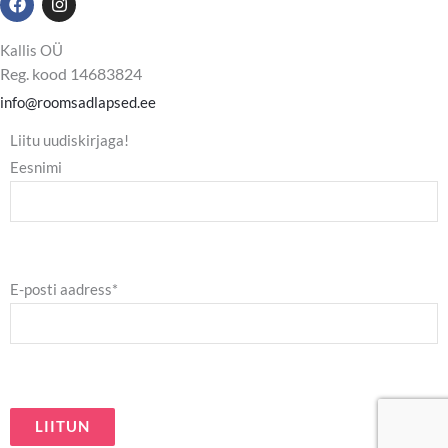
a
n
c
s
e
t
Kallis OÜ
b
a
Reg. kood 14683824
o
g
o
r
info@roomsadlapsed.ee
k
a
m
Liitu uudiskirjaga!
Eesnimi
E-posti aadress*