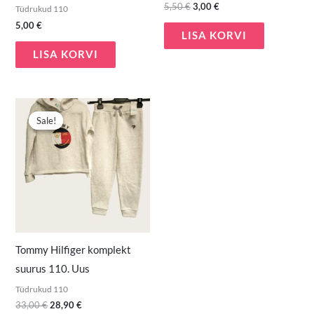
5,50
€
3,00
€
Tüdrukud 110
5,00
€
LISA KORVI
LISA KORVI
Algne
Praegune
hind
hind
Sale!
Sale!
oli:
on:
33,00 €.
28,90 €.
Tommy Hilfiger komplekt
suurus 110. Uus
Tüdrukud 110
33,00
€
28,90
€