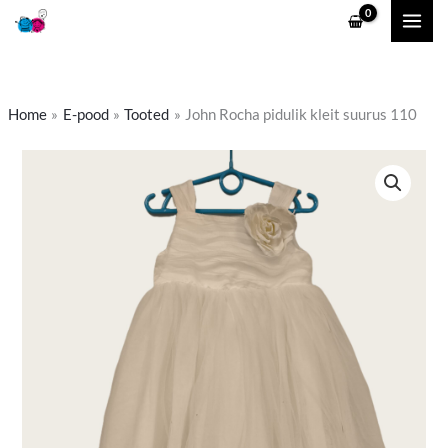
Skip
to
content
Home
E-pood
Tooted
John Rocha pidulik kleit suurus 110
John
Rocha
pidulik
kleit
suurus
110
kogus