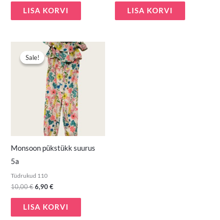
LISA KORVI
LISA KORVI
Algne
Praegune
hind
hind
Sale!
Sale!
oli:
on:
10,00 €.
6,90 €.
Monsoon pükstükk suurus
5a
Tüdrukud 110
10,00
€
6,90
€
LISA KORVI