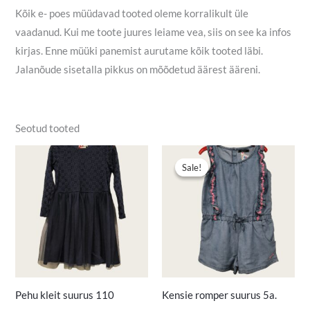
Kõik e- poes müüdavad tooted oleme korralikult üle
vaadanud. Kui me toote juures leiame vea, siis on see ka infos
kirjas. Enne müüki panemist aurutame kõik tooted läbi.
Jalanõude sisetalla pikkus on mõõdetud äärest ääreni.
Seotud tooted
Algne
Praegune
hind
hind
Sale!
Sale!
oli:
on:
4,90 €.
3,00 €.
Pehu kleit suurus 110
Kensie romper suurus 5a.