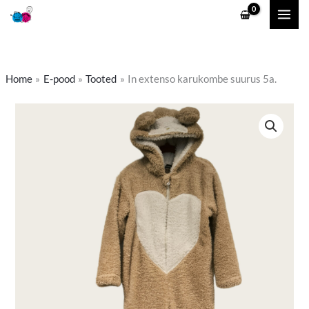
Skip
to
content
Home
E-pood
Tooted
In extenso karukombe suurus 5a.