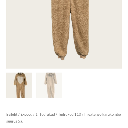
Esileht
/
E-pood
/
1. Tüdrukud
/
Tüdrukud 110
/ In extenso karukombe
suurus 5a.