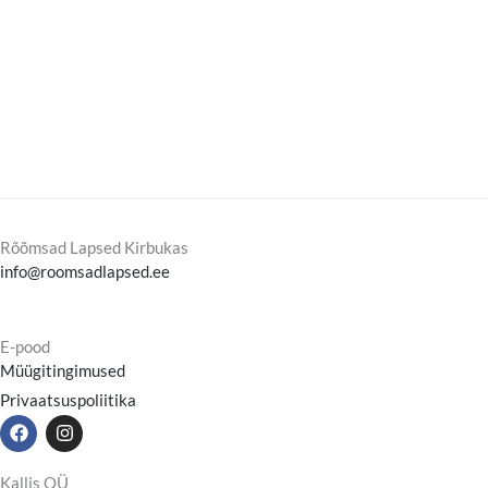
Rõõmsad Lapsed Kirbukas
info@roomsadlapsed.ee
E-pood
Müügitingimused
Privaatsuspoliitika
F
I
a
n
c
s
e
t
Kallis OÜ