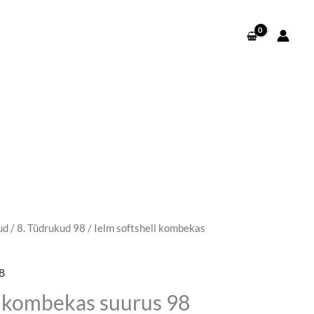
ud
/
8. Tüdrukud 98
/ Ielm softshell kombekas
8
l kombekas suurus 98