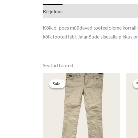
Kirjeldus
Kõik e- poes müüdavad tooted oleme korraliku
kõik tooted läbi. Jalanõude sisetalla pikkus 
Seotud tooted
Algne
Praegun
hind
hind
Sale!
Sale!
oli:
on:
9,90 €.
7,00 €.