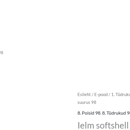
98
Esileht
/
E-pood
/
1. Tüdruk
suurus 98
8. Poisid 98
,
8. Tüdrukud 9
Ielm softshel