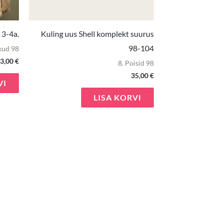
 3-4a.
Kuling uus Shell komplekt suurus
98-104
kud 98
3,00
€
8. Poisid 98
35,00
€
VI
LISA KORVI