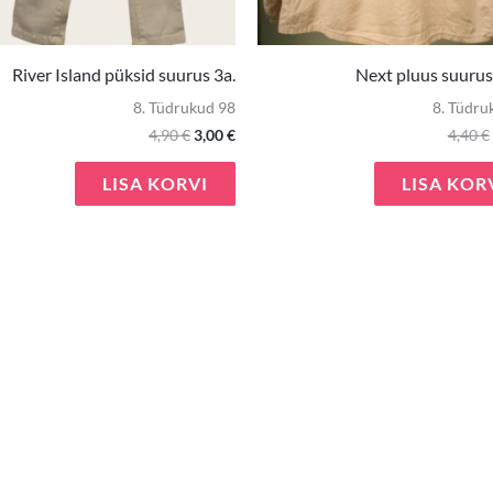
River Island püksid suurus 3a.
Next pluus suurus
8. Tüdrukud 98
8. Tüdru
4,90
€
3,00
€
4,40
€
LISA KORVI
LISA KOR