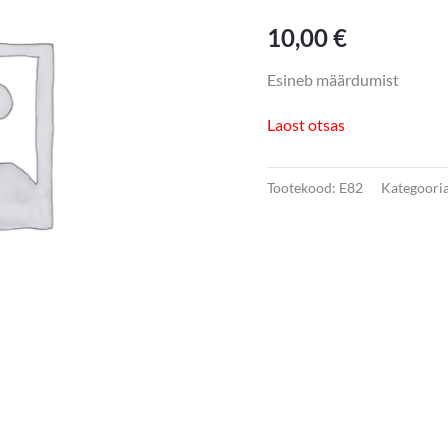
10,00
€
Esineb määrdumist
Laost otsas
Tootekood:
E82
Kategoori