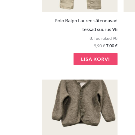
Polo Ralph Lauren sätendavad
teksad suurus 98
8. Tüdrukud 98
9,90
€
7,00
€
LISA KORVI