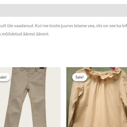
lt üle vaadanud. Kui me toote juures leiame vea, siis on see ka i
on mõõdetud äärest ääreni.
e
Algne
Praegune
hind
hind
Sale!
Sale!
Sale!
Sale!
oli:
on:
4,90 €.
3,00 €.