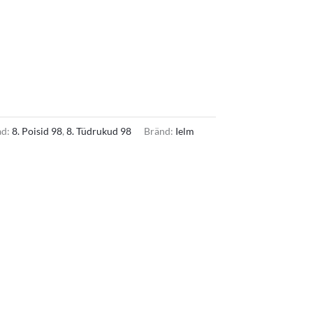
ad:
8. Poisid 98
,
8. Tüdrukud 98
Bränd:
Ielm