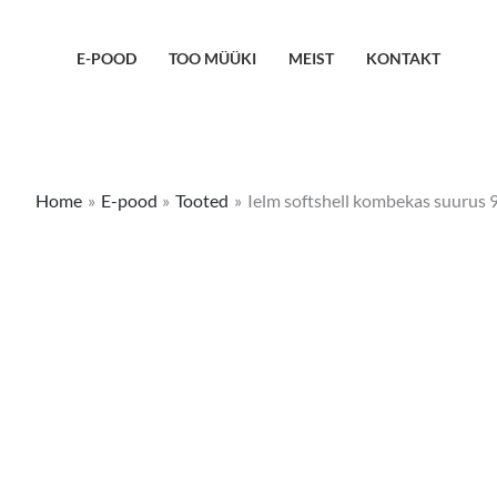
Skip
to
E-POOD
TOO MÜÜKI
MEIST
KONTAKT
content
Home
E-pood
Tooted
Ielm softshell kombekas suurus 