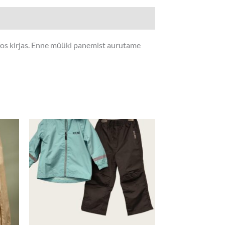
nfos kirjas. Enne müüki panemist aurutame
Algne
Praegune
hind
hind
oli:
on:
4,40 €.
3,00 €.