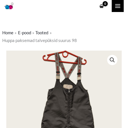
Skip
to
content
Home
E-pood
Tooted
Huppa paksemad talvepüksid suurus 98