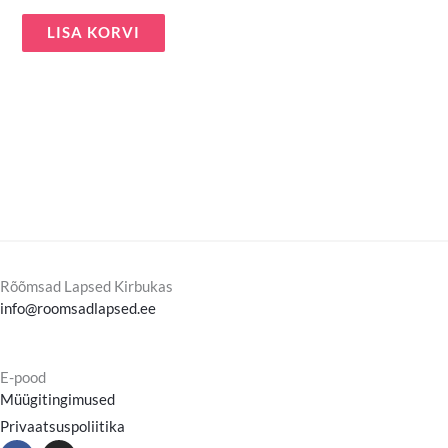
LISA KORVI
Rõõmsad Lapsed Kirbukas
info@roomsadlapsed.ee
E-pood
Müügitingimused
Privaatsuspoliitika
F
I