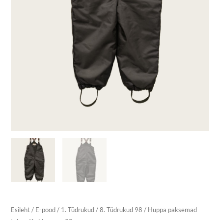
Esileht
/
E-pood
/
1. Tüdrukud
/
8. Tüdrukud 98
/ Huppa paksemad