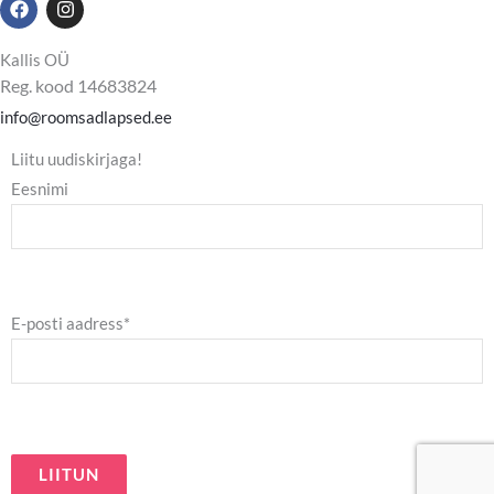
a
n
c
s
e
t
Kallis OÜ
b
a
Reg. kood 14683824
o
g
o
r
info@roomsadlapsed.ee
k
a
m
Liitu uudiskirjaga!
Eesnimi
E-posti aadress*