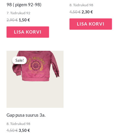
98 ( pigem 92-98)
8. Tüdrukud 98
4,50
€
2,30
€
7. Tüdrukud 92
2,90
€
1,50
€
LISA KORVI
LISA KORVI
Algne
Praegune
hind
hind
Sale!
Sale!
oli:
on:
4,50 €.
3,50 €.
Gap pusa suurus 3a.
8. Tüdrukud 98
4,50
€
3,50
€