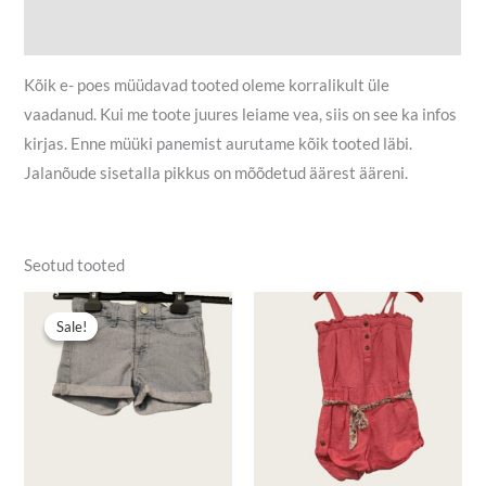
Lisainfo
Kõik e- poes müüdavad tooted oleme korralikult üle
vaadanud. Kui me toote juures leiame vea, siis on see ka infos
kirjas. Enne müüki panemist aurutame kõik tooted läbi.
Jalanõude sisetalla pikkus on mõõdetud äärest ääreni.
Seotud tooted
Algne
Praegune
hind
hind
Sale!
Sale!
oli:
on:
4,50 €.
3,00 €.