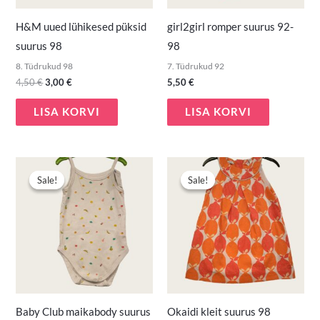
H&M uued lühikesed püksid
girl2girl romper suurus 92-
suurus 98
98
8. Tüdrukud 98
7. Tüdrukud 92
4,50
€
3,00
€
5,50
€
LISA KORVI
LISA KORVI
Algne
Praegune
Algne
Praegune
hind
hind
hind
hind
Sale!
Sale!
Sale!
Sale!
oli:
on:
oli:
on:
2,90 €.
1,50 €.
4,50 €.
2,30 €.
Baby Club maikabody suurus
Okaidi kleit suurus 98