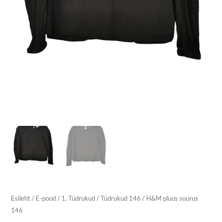
Esileht
/
E-pood
/
1. Tüdrukud
/
Tüdrukud 146
/ H&M pluus suurus
146