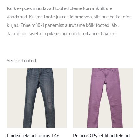
Kõik e- poes müüdavad tooted oleme korralikult üle
vaadanud. Kui me toote juures leiame vea, siis on see ka infos
kirjas. Enne müüki panemist aurutame kõik tooted läbi.
Jalanõude sisetalla pikkus on mõõdetud äärest ääreni.
Seotud tooted
Lindex teksad suurus 146
Polarn O Pyret lillad teksad