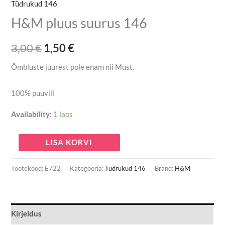
Tüdrukud 146
H&M pluus suurus 146
3,00
€
1,50
€
Õmbluste juurest pole enam nii Must.
100% puuvill
Availability:
1 laos
LISA KORVI
Tootekood:
E722
Kategooria:
Tüdrukud 146
Bränd:
H&M
Kirjeldus