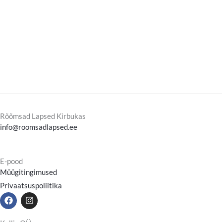
Rõõmsad Lapsed Kirbukas
info@roomsadlapsed.ee
E-pood
Müügitingimused
Privaatsuspoliitika
F
I
a
n
c
s
e
t