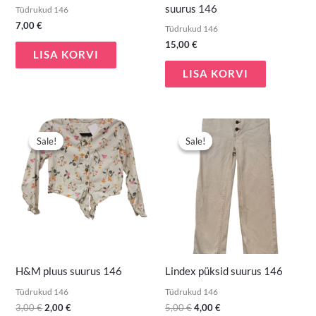
suurus 146
Tüdrukud 146
7,00
€
Tüdrukud 146
15,00
€
LISA KORVI
LISA KORVI
Algne
Praegune
Algne
Praegune
hind
hind
hind
hind
Sale!
Sale!
Sale!
Sale!
oli:
on:
oli:
on:
3,00 €.
2,00 €.
5,00 €.
4,00 €.
H&M pluus suurus 146
Lindex püksid suurus 146
Tüdrukud 146
Tüdrukud 146
3,00
€
2,00
€
5,00
€
4,00
€