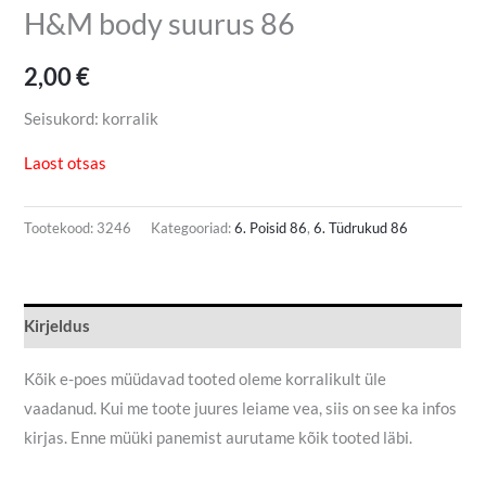
H&M body suurus 86
2,00
€
Seisukord: korralik
Laost otsas
Tootekood:
3246
Kategooriad:
6. Poisid 86
,
6. Tüdrukud 86
Kirjeldus
Kõik e-poes müüdavad tooted oleme korralikult üle
vaadanud. Kui me toote juures leiame vea, siis on see ka infos
kirjas. Enne müüki panemist aurutame kõik tooted läbi.