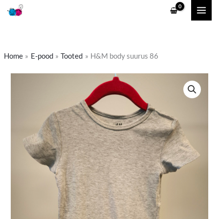
Skip
to
content
Home
E-pood
Tooted
H&M body suurus 86