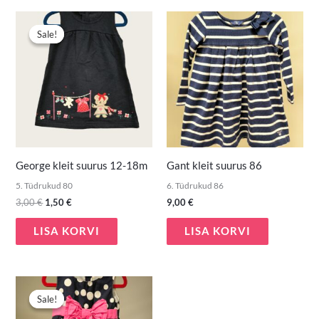
Algne
Praegune
hind
hind
Sale!
Sale!
oli:
on:
3,00 €.
1,50 €.
George kleit suurus 12-18m
Gant kleit suurus 86
5. Tüdrukud 80
6. Tüdrukud 86
3,00
€
1,50
€
9,00
€
LISA KORVI
LISA KORVI
Algne
Praegune
hind
hind
Sale!
Sale!
oli:
on:
4,50 €.
3,00 €.