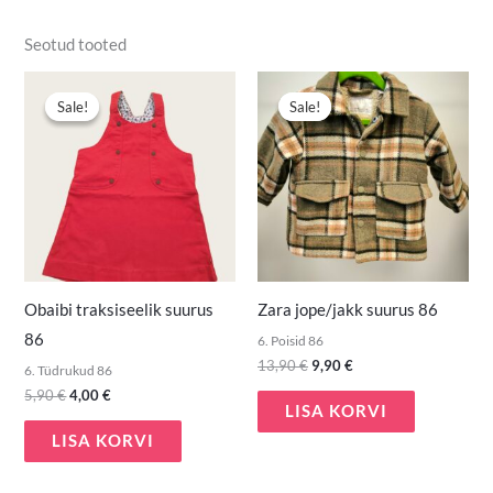
Seotud tooted
Algne
Praegune
Algne
Praegune
hind
hind
hind
hind
Sale!
Sale!
Sale!
Sale!
oli:
on:
oli:
on:
5,90 €.
4,00 €.
13,90 €.
9,90 €.
Obaibi traksiseelik suurus
Zara jope/jakk suurus 86
86
6. Poisid 86
13,90
€
9,90
€
6. Tüdrukud 86
5,90
€
4,00
€
LISA KORVI
LISA KORVI