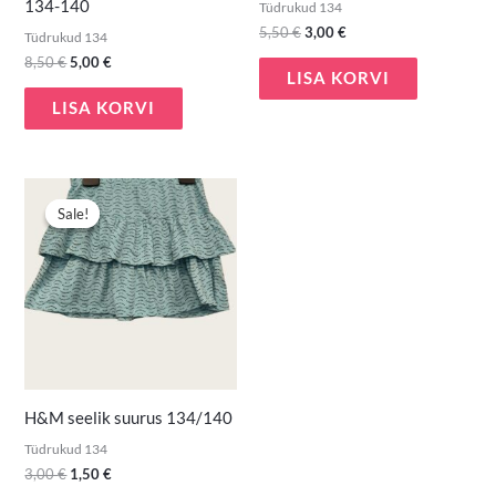
134-140
Tüdrukud 134
5,50
€
3,00
€
Tüdrukud 134
8,50
€
5,00
€
LISA KORVI
LISA KORVI
Algne
Praegune
hind
hind
Sale!
Sale!
oli:
on:
3,00 €.
1,50 €.
H&M seelik suurus 134/140
Tüdrukud 134
3,00
€
1,50
€