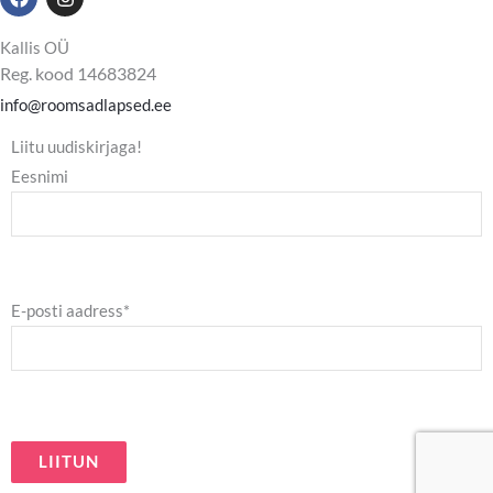
a
n
c
s
e
t
Kallis OÜ
b
a
Reg. kood 14683824
o
g
o
r
info@roomsadlapsed.ee
k
a
m
Liitu uudiskirjaga!
Eesnimi
E-posti aadress*