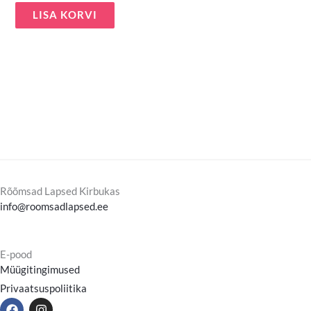
LISA KORVI
Rõõmsad Lapsed Kirbukas
info@roomsadlapsed.ee
E-pood
Müügitingimused
Privaatsuspoliitika
F
I