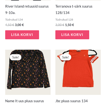
River Island retuusid suurus
Terranova t-särk suurus
9-10a.
128/134
Tüdrukud 134
Tüdrukud 128
4,50
€
3,00
€
3,00
€
1,50
€
LISA KORVI
LISA KORVI
Algne
Praegune
Algne
Praegune
hind
hind
hind
hind
Sale!
Sale!
Sale!
Sale!
oli:
on:
oli:
on:
8,50 €.
5,00 €.
5,50 €.
3,00 €.
Name It uus pluus suurus
Jbc pluus suurus 134