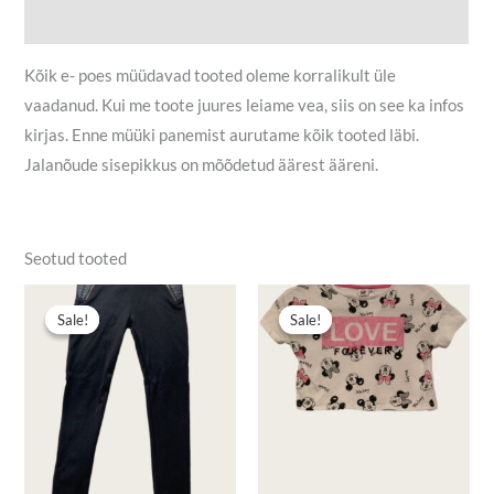
Lisainfo
Kõik e- poes müüdavad tooted oleme korralikult üle
vaadanud. Kui me toote juures leiame vea, siis on see ka infos
kirjas. Enne müüki panemist aurutame kõik tooted läbi.
Jalanõude sisepikkus on mõõdetud äärest ääreni.
Seotud tooted
Algne
Praegune
Algne
Praegune
hind
hind
hind
hind
Sale!
Sale!
Sale!
Sale!
oli:
on:
oli:
on:
4,50 €.
3,00 €.
3,00 €.
1,50 €.