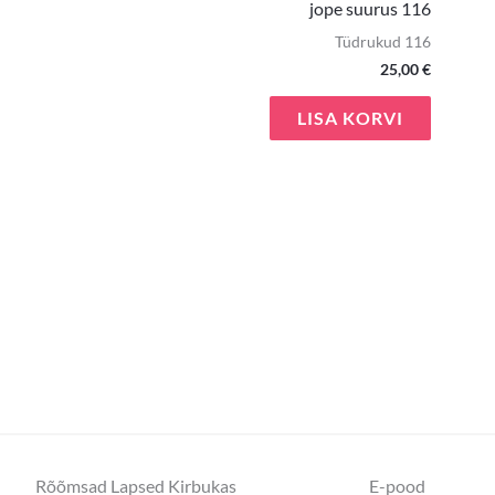
jope suurus 116
Tüdrukud 116
25,00
€
LISA KORVI
Rõõmsad Lapsed Kirbukas
E-pood