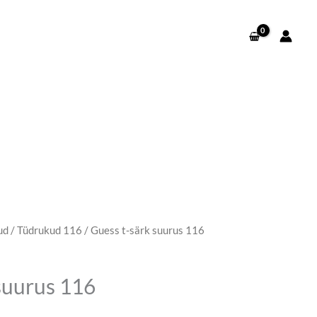
ud
/
Tüdrukud 116
/ Guess t-särk suurus 116
egune
d
suurus 116