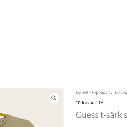
Guess
Esileht
/
E-pood
/
1. Tüdruk
Algne
Pra
t-
Tüdrukud 116
hind
hin
särk
Guess t-särk 
suurus
oli:
on:
116