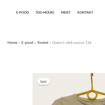
Skip
to
E-POOD
TOO MÜÜKI
MEIST
KONTAKT
content
Home
E-pood
Tooted
Guess t-särk suurus 116
Sale!