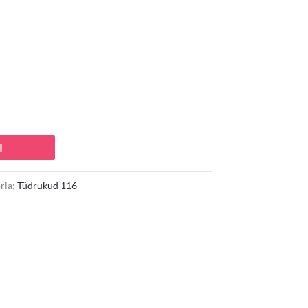
 €.
I
ria:
Tüdrukud 116