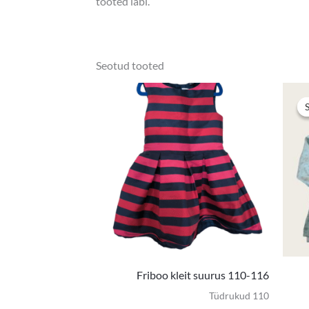
tooted läbi.
Seotud tooted
Friboo kleit suurus 110-116
Tüdrukud 110