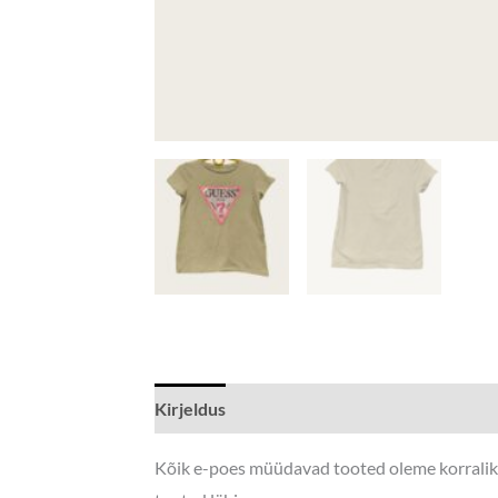
Kirjeldus
Lisainfo
Kõik e-poes müüdavad tooted oleme korralikul