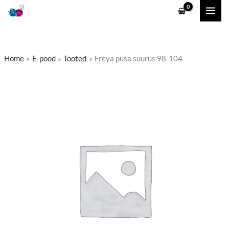
Skip
to
content
Home
E-pood
Tooted
Freya pusa suurus 98-104