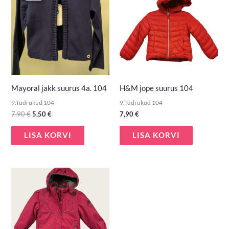
7,90 €.
5,50 €.
Mayoral jakk suurus 4a. 104
H&M jope suurus 104
9.Tüdrukud 104
9.Tüdrukud 104
7,90
€
5,50
€
7,90
€
LISA KORVI
LISA KORVI