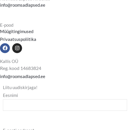
info@roomsadlapsed.ee
E-pood
Müügitingimused
Privaatsuspoliitika
F
I
a
n
c
s
e
t
Kallis OÜ
b
a
Reg. kood 14683824
o
g
o
r
info@roomsadlapsed.ee
k
a
m
Liitu uudiskirjaga!
Eesnimi