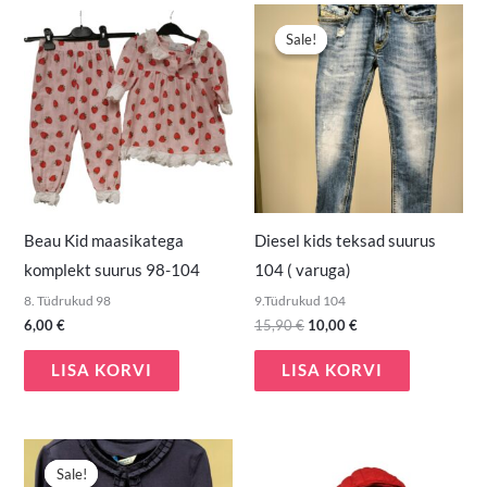
Algne
Praegune
hind
hind
Sale!
Sale!
oli:
on:
15,90 €.
10,00 €.
Beau Kid maasikatega
Diesel kids teksad suurus
komplekt suurus 98-104
104 ( varuga)
8. Tüdrukud 98
9.Tüdrukud 104
6,00
€
15,90
€
10,00
€
LISA KORVI
LISA KORVI
Algne
Praegune
hind
hind
Sale!
Sale!
oli:
on: