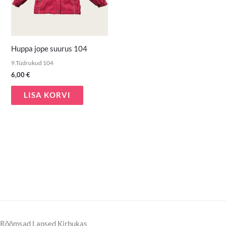
Huppa jope suurus 104
9.Tüdrukud 104
6,00
€
LISA KORVI
Rõõmsad Lapsed Kirbukas