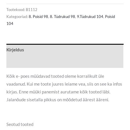
Tootekood:
B1112
Kategooriad:
8. Poisid 98
,
8. Tüdrukud 98
,
9.Tüdrukud 104
,
Poisid
104
Kirjeldus
Lisainfo
Kõik e- poes müüdavad tooted oleme korralikult üle
vaadanud. Kui me toote juures leiame vea, siis on see ka infos
kirjas. Enne müüki panemist aurutame kõik tooted läbi.
Jalanõude sisetalla pikkus on mõõdetud äärest ääreni.
Seotud tooted