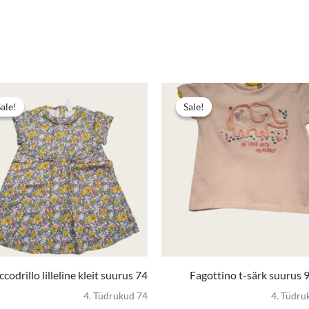
e
Algne
Praegune
hind
hind
Sale!
Sale!
Sale!
Sale!
oli:
on:
4,90 €.
3,50 €.
codrillo lilleline kleit suurus 74
Fagottino t-särk suurus
4. Tüdrukud 74
4. Tüdru