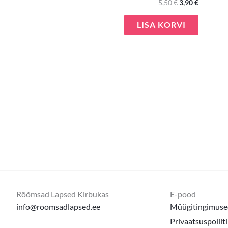
5,50
€
3,90
€
LISA KORVI
Rõõmsad Lapsed Kirbukas
E-pood
info@roomsadlapsed.ee
Müügitingimuse
Privaatsuspoliit