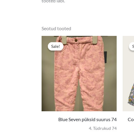
tooted läbi.
Seotud tooted
Algne
Praegun
hind
hind
Sale!
Sale!
oli:
on:
6,00 €.
4,00 €.
Blue Seven püksid suurus 74
Coc
4. Tüdrukud 74