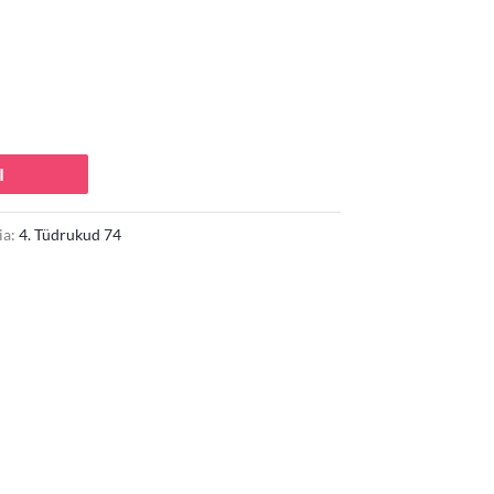
 €.
I
ia:
4. Tüdrukud 74