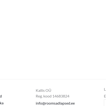
L
Kallis OÜ
d
Reg. kood 14683824
E
ika
info@roomsadlapsed.ee