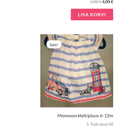
6,00
€
4,00
€
LISA KORVI
Algne
Praegun
hind
hind
Sale!
Sale!
oli:
on:
5,50 €.
3,90 €.
Monsoon kleit/pluus 6-12m
3. Tüdrukud 68