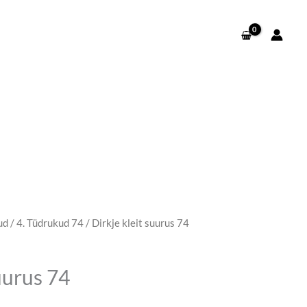
ud
/
4. Tüdrukud 74
/ Dirkje kleit suurus 74
egune
d
uurus 74