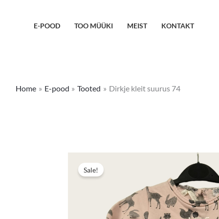
Skip
to
E-POOD
TOO MÜÜKI
MEIST
KONTAKT
content
Home
E-pood
Tooted
Dirkje kleit suurus 74
Sale!