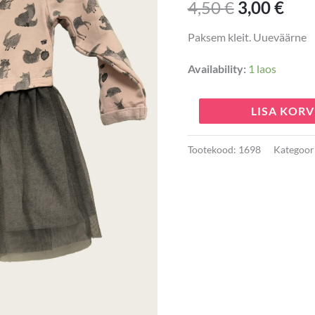
4,50
€
3,00
€
4,50 €.
3,00
Paksem kleit. Uueväärne
Availability:
1 laos
LISA KORV
Tootekood:
1698
Kategoor