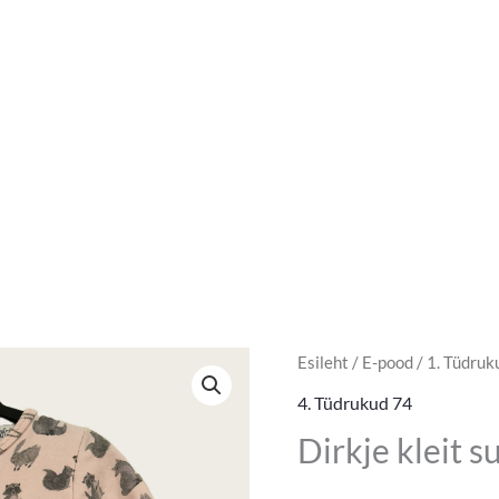
Dirkje
Esileht
/
E-pood
/
1. Tüdruk
Algne
Pra
kleit
4. Tüdrukud 74
hind
hin
suurus
Dirkje kleit s
74
oli:
on:
kogus