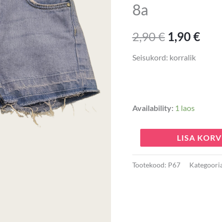
8a
2,90 €.
1,90
7-
8a
2,90
€
1,90
€
kogus
Seisukord: korralik
Availability:
1 laos
LISA KORV
Tootekood:
P67
Kategoori