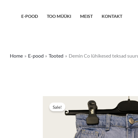
Skip
to
E-POOD
TOO MÜÜKI
MEIST
KONTAKT
content
Home
E-pood
Tooted
Demin Co lühikesed teksad suur
Sale!