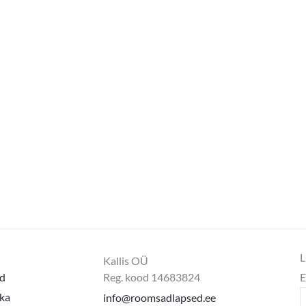
L
Kallis OÜ
d
Reg. kood 14683824
E
ika
info@roomsadlapsed.ee