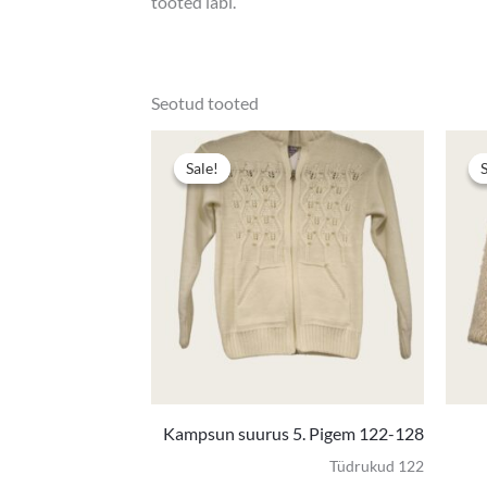
tooted läbi.
Seotud tooted
Algne
Praegun
hind
hind
Sale!
Sale!
oli:
on:
11,50 €.
7,50 €.
Kampsun suurus 5. Pigem 122-128
Tüdrukud 122