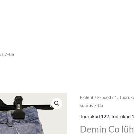
us 7-8a
Demin
Esileht
/
E-pood
/
1. Tüdruk
Algne
Pra
suurus 7-8a
Co
hind
hin
lühikesed
Tüdrukud 122
,
Tüdrukud 
teksad
oli:
on:
Demin Co lühi
suurus