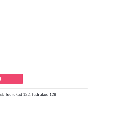
 €.
I
ad:
Tüdrukud 122
,
Tüdrukud 128