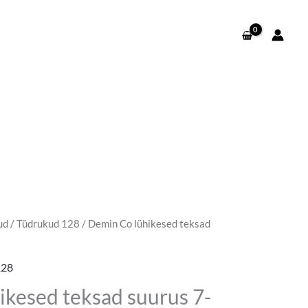
ud
/
Tüdrukud 128
/ Demin Co lühikesed teksad
egune
d
128
kesed teksad suurus 7-