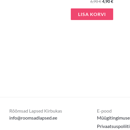
6,90
€
4,90
€
LISA KORVI
Rõõmsad Lapsed Kirbukas
E-pood
info@roomsadlapsed.ee
Müügitingimuse
Privaatsuspoliit