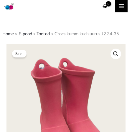
Skip
to
content
Home
E-pood
Tooted
Crocs kummikud suurus J2 34-35
Crocs
Algne
Praegune
Sale!
kummikud
hind
hind
suurus
J2
oli:
on:
34-
10,50 €.
7,00 €.
35
kogus