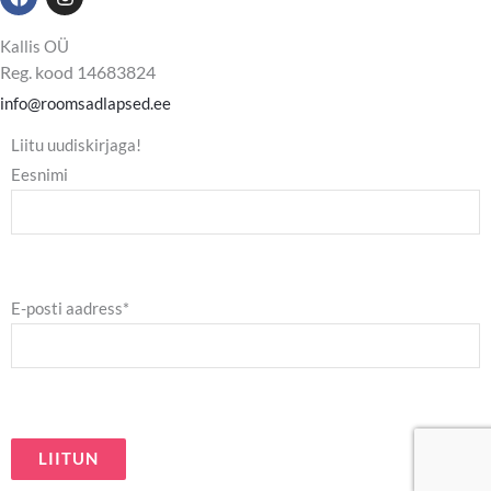
a
n
c
s
e
t
Kallis OÜ
b
a
Reg. kood 14683824
o
g
o
r
info@roomsadlapsed.ee
k
a
m
Liitu uudiskirjaga!
Eesnimi
E-posti aadress*