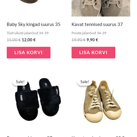
Baby Sky kingad suurus 35
Kavat tennised suurus 37
Tüdrukute jalanõud 34-39
Poiste jalanõud 34-39
15,00
€
12,00
€
19,90
€
9,90
€
LISA KORVI
LISA KORVI
Algne
Praegune
Algne
Praegune
hind
hind
hind
hind
Sale!
Sale!
Sale!
Sale!
oli:
on:
oli:
on:
7,00 €.
5,00 €.
13,00 €.
6,00 €.