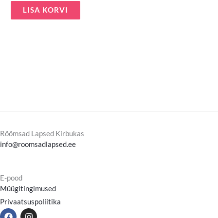
LISA KORVI
Rõõmsad Lapsed Kirbukas
info@roomsadlapsed.ee
E-pood
Müügitingimused
Privaatsuspoliitika
F
I