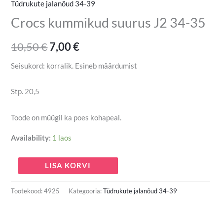
Tüdrukute jalanõud 34-39
Crocs kummikud suurus J2 34-35
10,50
€
7,00
€
Seisukord: korralik. Esineb määrdumist
Stp. 20,5
Toode on müügil ka poes kohapeal.
Availability:
1 laos
LISA KORVI
Tootekood:
4925
Kategooria:
Tüdrukute jalanõud 34-39