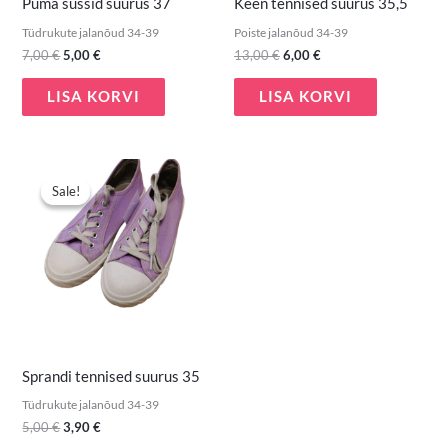
Puma sussid suurus 37
Keen tennised suurus 35,5
Tüdrukute jalanõud 34-39
Poiste jalanõud 34-39
7,00
€
5,00
€
13,00
€
6,00
€
LISA KORVI
LISA KORVI
Algne
Praegune
hind
hind
Sale!
Sale!
oli:
on:
5,00 €.
3,90 €.
Sprandi tennised suurus 35
Tüdrukute jalanõud 34-39
5,00
€
3,90
€