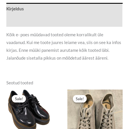
Kirjeldus
Lisainfo
Kõik e- poes müüdavad tooted oleme korralikult üle
vaadanud. Kui me toote juures leiame vea, siis on see ka infos
kirjas. Enne müüki panemist aurutame kõik tooted läbi.
Jalanõude sisetalla pikkus on mõõdetud äärest ääreni.
Seotud tooted
Algne
Praegune
Algne
Praegune
hind
hind
hind
hind
Sale!
Sale!
Sale!
Sale!
oli:
on:
oli:
on:
15,00 €.
12,00 €.
19,90 €.
9,90 €.