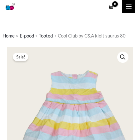
Skip
to
content
Home
E-pood
Tooted
Cool Club by C&A kleit suurus 80
Cool
Algne
Praegune
Sale!
Club
hind
hind
by
C&A
oli:
on:
kleit
5,00 €.
3,50 €.
suurus
80
kogus