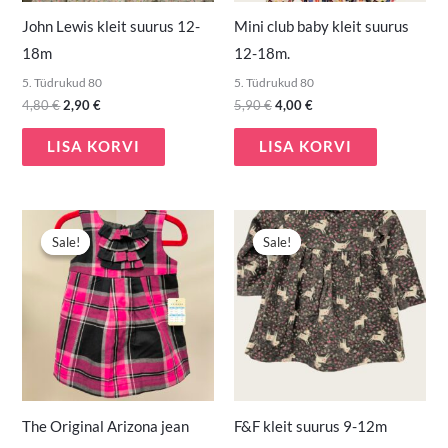
John Lewis kleit suurus 12-
Mini club baby kleit suurus
18m
12-18m.
5. Tüdrukud 80
5. Tüdrukud 80
4,80
€
2,90
€
5,90
€
4,00
€
LISA KORVI
LISA KORVI
Algne
Praegune
Algne
Praegune
hind
hind
hind
hind
Sale!
Sale!
Sale!
Sale!
oli:
on:
oli:
on:
6,00 €.
3,00 €.
3,90 €.
2,50 €.
The Original Arizona jean
F&F kleit suurus 9-12m