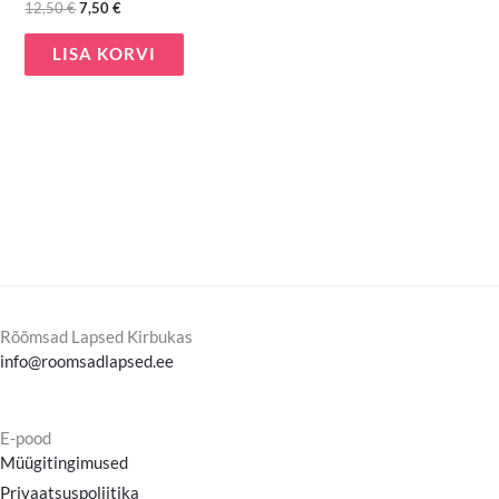
12,50
€
7,50
€
LISA KORVI
Rõõmsad Lapsed Kirbukas
info@roomsadlapsed.ee
E-pood
Müügitingimused
Privaatsuspoliitika