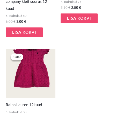
company kleit suurus 12
4. Tüdrukud 74
3,90
€
2,50
€
kuud
5. Tüdrukud 80
LISA KORVI
6,00
€
3,00
€
LISA KORVI
Algne
Praegune
hind
hind
Sale!
Sale!
oli:
on:
12,50 €.
7,50 €.
Ralph Lauren 12kuud
5. Tüdrukud 80