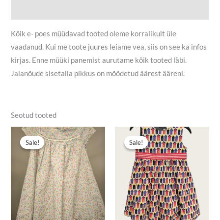
Lisainfo
Kõik e- poes müüdavad tooted oleme korralikult üle
vaadanud. Kui me toote juures leiame vea, siis on see ka infos
kirjas. Enne müüki panemist aurutame kõik tooted läbi.
Jalanõude sisetalla pikkus on mõõdetud äärest ääreni.
Seotud tooted
Algne
Praegune
Algne
Praegune
hind
hind
hind
hind
Sale!
Sale!
Sale!
Sale!
oli:
on:
oli:
on:
4,80 €.
2,90 €.
5,90 €.
4,00 €.