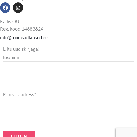
F
I
a
n
c
s
e
t
Kallis OÜ
b
a
Reg. kood 14683824
o
g
o
r
info@roomsadlapsed.ee
k
a
m
Liitu uudiskirjaga!
Eesnimi
E-posti aadress*