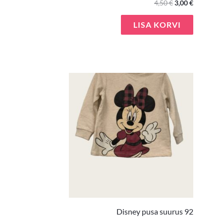
4,50
€
3,00
€
LISA KORVI
Disney pusa suurus 92