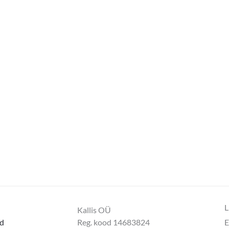
L
Kallis OÜ
d
Reg. kood 14683824
E