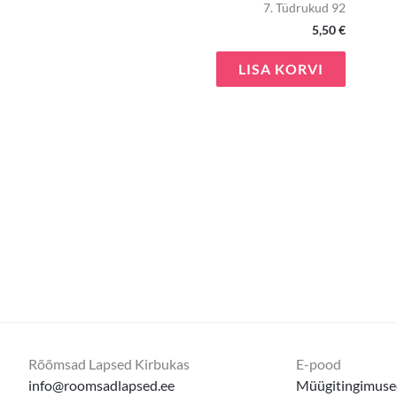
7. Tüdrukud 92
5,50
€
LISA KORVI
Rõõmsad Lapsed Kirbukas
E-pood
info@roomsadlapsed.ee
Müügitingimuse