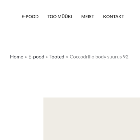
Skip
to
E-POOD
TOO MÜÜKI
MEIST
KONTAKT
content
Home
E-pood
Tooted
Coccodrillo body suurus 92