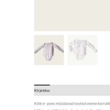
Kirjeldus
Lisainfo
Kõik e- poes müüdavad tooted oleme korraliku