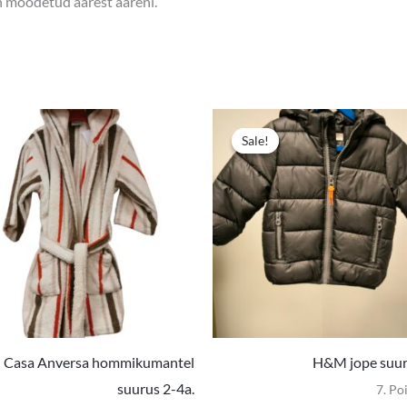
on mõõdetud äärest ääreni.
e
Sale!
Sale!
Casa Anversa hommikumantel
H&M jope suur
suurus 2-4a.
7. Po