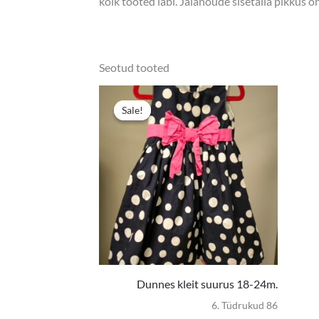
kõik tooted läbi. Jalanõude sisetalla pikkus 
Seotud tooted
Algne
Praegun
hind
hind
Sale!
Sale!
oli:
on:
4,50 €.
3,00 €.
Dunnes kleit suurus 18-24m.
6. Tüdrukud 86