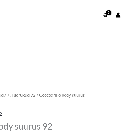
ud
/
7. Tüdrukud 92
/ Coccodrillo body suurus
2
ody suurus 92