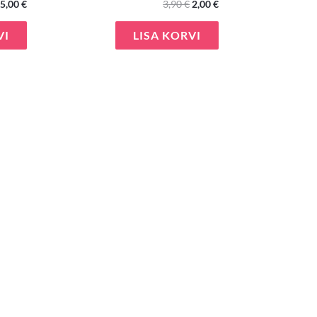
5,00
€
3,90
€
2,00
€
VI
LISA KORVI