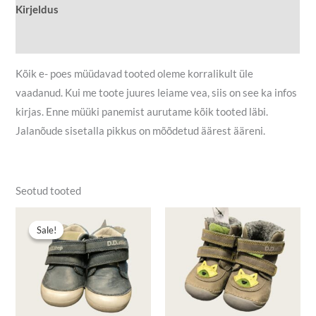
Kirjeldus
Lisainfo
Kõik e- poes müüdavad tooted oleme korralikult üle
vaadanud. Kui me toote juures leiame vea, siis on see ka infos
kirjas. Enne müüki panemist aurutame kõik tooted läbi.
Jalanõude sisetalla pikkus on mõõdetud äärest ääreni.
Seotud tooted
Algne
Praegune
hind
hind
Sale!
Sale!
oli:
on:
11,90 €.
9,00 €.