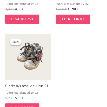
Tüdrukute jalanõud 19-22
Tüdrukute jalanõud 19-22
7,80
€
4,00
€
17,00
€
13,90
€
LISA KORVI
LISA KORVI
Algne
Praegune
hind
hind
Sale!
Sale!
oli:
on:
9,90 €.
5,00 €.
Clarks k/s tossud suurus 21
Tüdrukute jalanõud 19-22
9,90
€
5,00
€