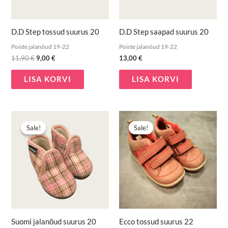
D.D Step tossud suurus 20
D.D Step saapad suurus 20
Poiste jalanõud 19-22
Poiste jalanõud 19-22
11,90
€
9,00
€
13,00
€
LISA KORVI
LISA KORVI
Algne
Praegune
Algne
Praegune
hind
hind
hind
hind
Sale!
Sale!
Sale!
Sale!
oli:
on:
oli:
on:
7,80 €.
4,00 €.
17,00 €.
13,90 €.
Suomi jalanõud suurus 20
Ecco tossud suurus 22