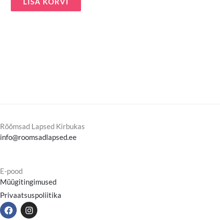
LISA KORVI
Rõõmsad Lapsed Kirbukas
info@roomsadlapsed.ee
E-pood
Müügitingimused
Privaatsuspoliitika
F
I
a
n