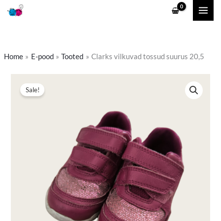
Skip
to
content
Home
E-pood
Tooted
Clarks vilkuvad tossud suurus 20,5
Algne
Praegune
Sale!
hind
hind
oli:
on:
8,99 €.
5,00 €.