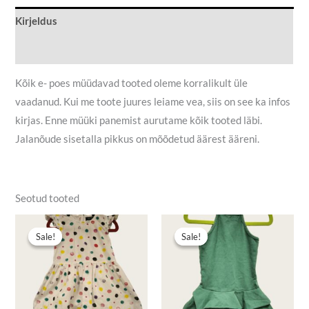
Kirjeldus
Lisainfo
Kõik e- poes müüdavad tooted oleme korralikult üle
vaadanud. Kui me toote juures leiame vea, siis on see ka infos
kirjas. Enne müüki panemist aurutame kõik tooted läbi.
Jalanõude sisetalla pikkus on mõõdetud äärest ääreni.
Seotud tooted
Algne
Praegune
Algne
Praegune
hind
hind
hind
hind
Sale!
Sale!
Sale!
Sale!
oli:
on:
oli:
on:
5,50 €.
4,00 €.
6,90 €.
5,50 €.