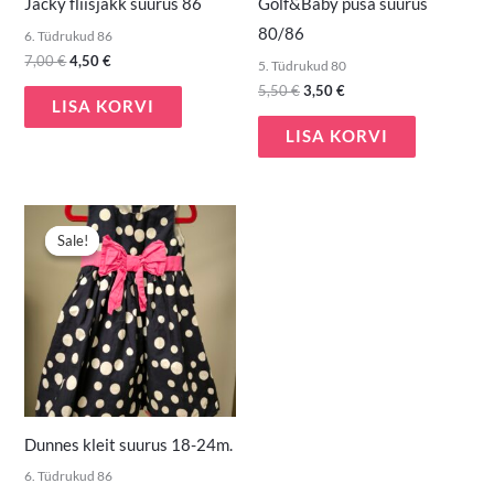
Jacky fliisjakk suurus 86
Golf&Baby pusa suurus
80/86
6. Tüdrukud 86
7,00
€
4,50
€
5. Tüdrukud 80
5,50
€
3,50
€
LISA KORVI
LISA KORVI
Algne
Praegune
hind
hind
Sale!
Sale!
oli:
on:
4,50 €.
3,00 €.
Dunnes kleit suurus 18-24m.
6. Tüdrukud 86