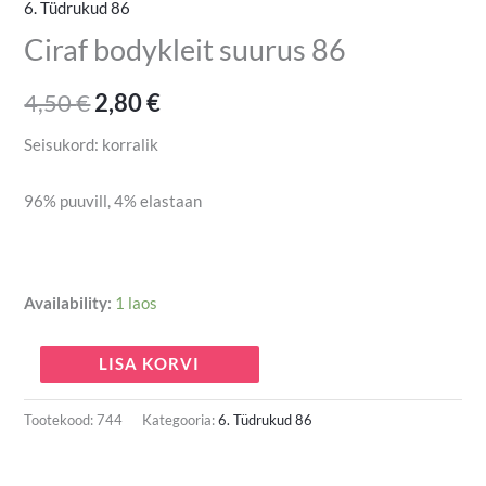
6. Tüdrukud 86
Ciraf bodykleit suurus 86
4,50
€
2,80
€
Seisukord: korralik
96% puuvill, 4% elastaan
Availability:
1 laos
LISA KORVI
Tootekood:
744
Kategooria:
6. Tüdrukud 86