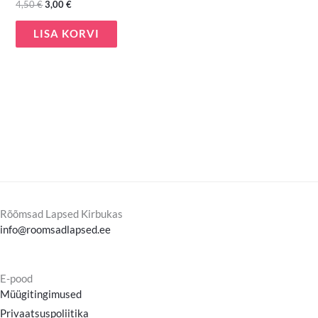
4,50
€
3,00
€
LISA KORVI
Rõõmsad Lapsed Kirbukas
info@roomsadlapsed.ee
E-pood
Müügitingimused
Privaatsuspoliitika