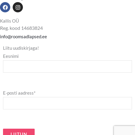
F
I
a
n
c
s
e
t
Kallis OÜ
b
a
Reg. kood 14683824
o
g
o
r
info@roomsadlapsed.ee
k
a
m
Liitu uudiskirjaga!
Eesnimi
E-posti aadress*