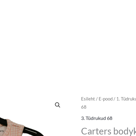
Carters
Esileht
/
E-pood
/
1. Tüdruk
68
bodykleit
suurus
3. Tüdrukud 68
68
Carters bodyk
kogus