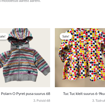
on mõõdetud äärest ääreni.
Algne
Praegune
hind
hind
Sale!
Sale!
Sale!
Sale!
oli:
on:
5,00 €.
3,00 €.
Polarn O Pyret pusa suurus 68
Tuc Tuc kleit suurus 6-9k
3. Poisid 68
3. Tüdru