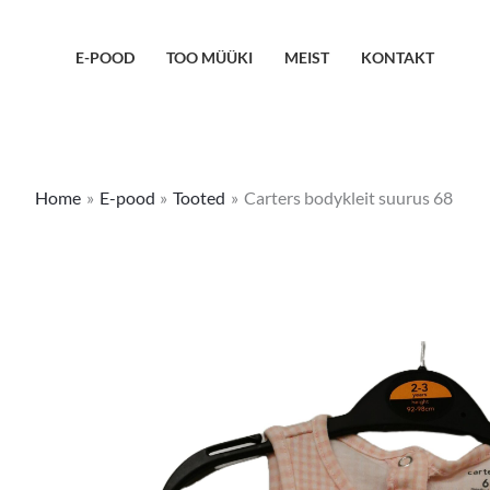
Skip
to
E-POOD
TOO MÜÜKI
MEIST
KONTAKT
content
Home
E-pood
Tooted
Carters bodykleit suurus 68