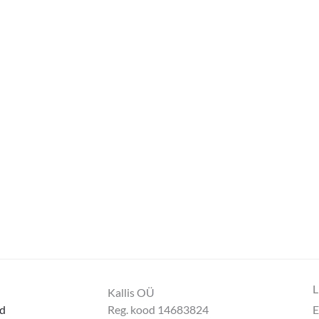
L
Kallis OÜ
d
Reg. kood 14683824
E