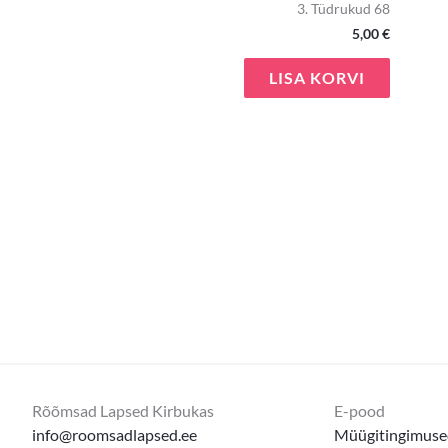
3. Tüdrukud 68
5,00
€
LISA KORVI
Rõõmsad Lapsed Kirbukas
E-pood
info@roomsadlapsed.ee
Müügitingimuse