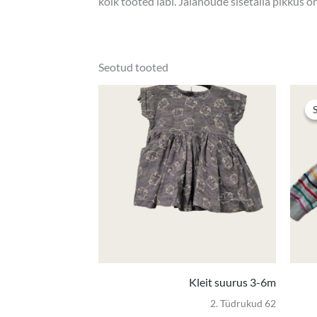
kõik tooted läbi. Jalanõude sisetalla pikkus 
Seotud tooted
Kleit suurus 3-6m
2. Tüdrukud 62