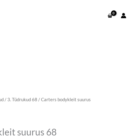
ud
/
3. Tüdrukud 68
/ Carters bodykleit suurus
leit suurus 68