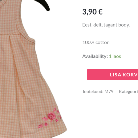
3,90
€
Eest kleit, tagant body.
100% cotton
Availability:
1 laos
LISA KORV
Tootekood:
M79
Kategoori