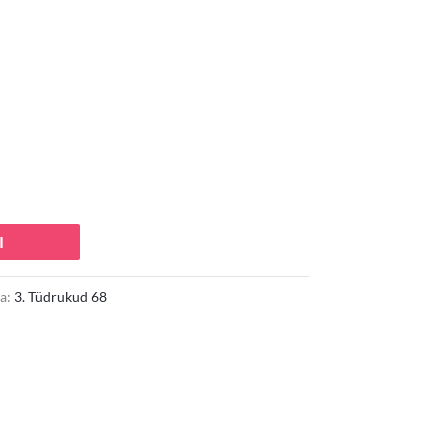
I
a:
3. Tüdrukud 68