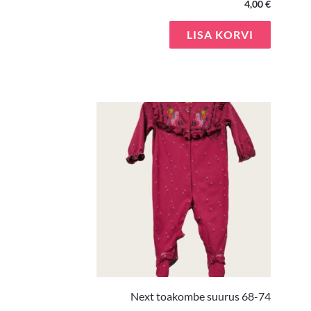
4,00
€
LISA KORVI
Next toakombe suurus 68-74