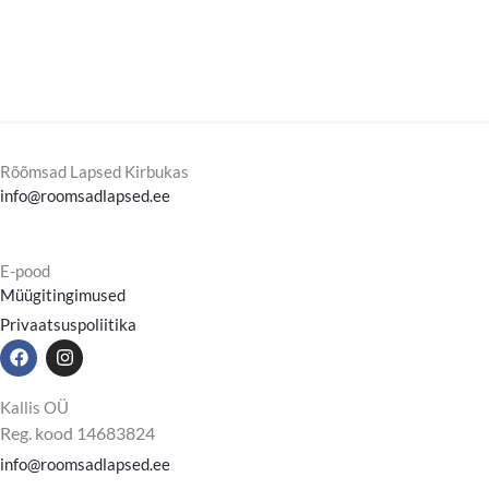
Rõõmsad Lapsed Kirbukas
info@roomsadlapsed.ee
E-pood
Müügitingimused
Privaatsuspoliitika
F
I
a
n
c
s
e
t
Kallis OÜ
b
a
Reg. kood 14683824
o
g
o
r
info@roomsadlapsed.ee
k
a