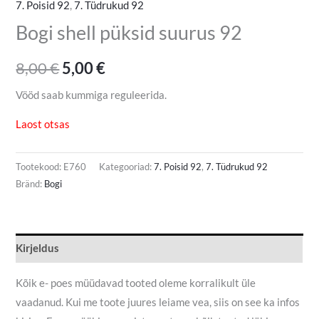
7. Poisid 92
,
7. Tüdrukud 92
Bogi shell püksid suurus 92
8,00
€
5,00
€
Vööd saab kummiga reguleerida.
Laost otsas
Tootekood:
E760
Kategooriad:
7. Poisid 92
,
7. Tüdrukud 92
Bränd:
Bogi
Kirjeldus
Kõik e- poes müüdavad tooted oleme korralikult üle
vaadanud. Kui me toote juures leiame vea, siis on see ka infos