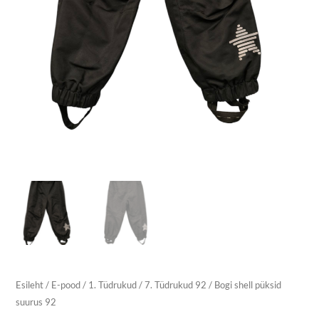
Esileht
/
E-pood
/
1. Tüdrukud
/
7. Tüdrukud 92
/ Bogi shell püksid
suurus 92