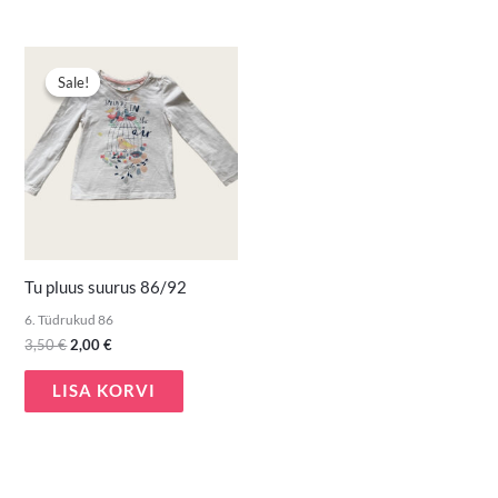
Algne
Praegune
hind
hind
Sale!
Sale!
oli:
on:
3,50 €.
2,00 €.
Tu pluus suurus 86/92
6. Tüdrukud 86
3,50
€
2,00
€
LISA KORVI