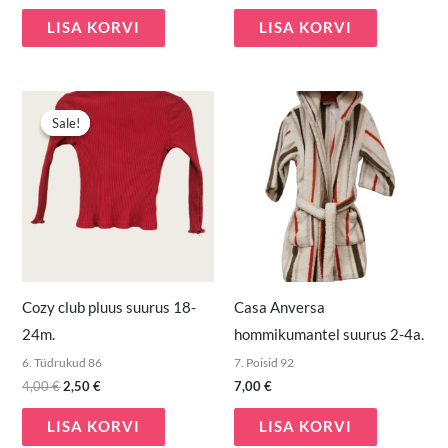
LISA KORVI
LISA KORVI
Algne
Praegune
hind
hind
Sale!
Sale!
oli:
on:
4,00 €.
2,50 €.
Cozy club pluus suurus 18-
Casa Anversa
24m.
hommikumantel suurus 2-4a.
6. Tüdrukud 86
7. Poisid 92
4,00
€
2,50
€
7,00
€
LISA KORVI
LISA KORVI