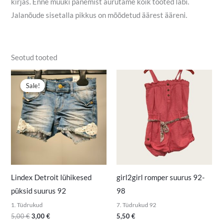
kirjas. Enne müüki panemist aurutame kõik tooted läbi.
Jalanõude sisetalla pikkus on mõõdetud äärest ääreni.
Seotud tooted
Algne
Praegune
hind
hind
Sale!
Sale!
oli:
on:
5,00 €.
3,00 €.
Lindex Detroit lühikesed
girl2girl romper suurus 92-
püksid suurus 92
98
1. Tüdrukud
7. Tüdrukud 92
5,00
€
3,00
€
5,50
€