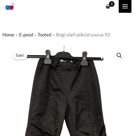
Skip
to
content
Home
E-pood
Tooted
Bogi shell püksid suurus 92
Algne
Praegune
Sale!
hind
hind
oli:
on:
8,00 €.
5,00 €.