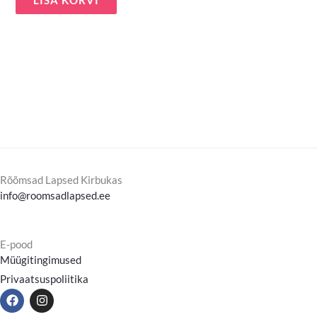
LISA KORVI
Rõõmsad Lapsed Kirbukas
info@roomsadlapsed.ee
E-pood
Müügitingimused
Privaatsuspoliitika
F
I
a
n