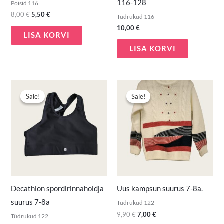
116-128
Poisid 116
8,00
€
5,50
€
Tüdrukud 116
10,00
€
LISA KORVI
LISA KORVI
Algne
Praegune
Algne
Praegune
hind
hind
hind
hind
Sale!
Sale!
Sale!
Sale!
oli:
on:
oli:
on:
2,80 €.
1,50 €.
9,90 €.
7,00 €.
Decathlon spordirinnahoidja
Uus kampsun suurus 7-8a.
suurus 7-8a
Tüdrukud 122
9,90
€
7,00
€
Tüdrukud 122