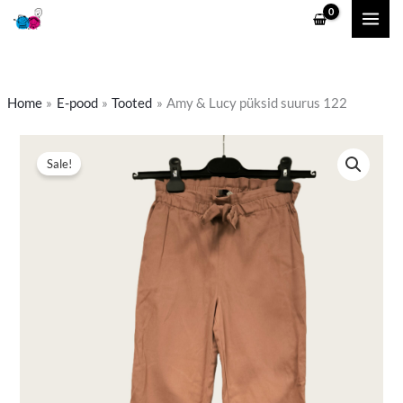
Skip
to
content
Home
E-pood
Tooted
Amy & Lucy püksid suurus 122
Algne
Praegune
Sale!
hind
hind
oli:
on:
5,50 €.
4,90 €.