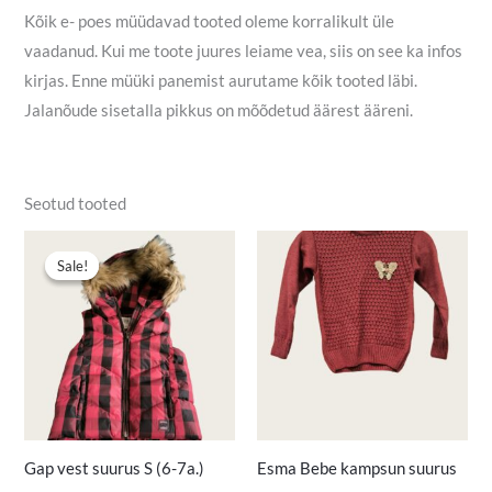
Kõik e- poes müüdavad tooted oleme korralikult üle
vaadanud. Kui me toote juures leiame vea, siis on see ka infos
kirjas. Enne müüki panemist aurutame kõik tooted läbi.
Jalanõude sisetalla pikkus on mõõdetud äärest ääreni.
Seotud tooted
Algne
Praegune
hind
hind
Sale!
Sale!
oli:
on:
8,00 €.
5,50 €.
Gap vest suurus S (6-7a.)
Esma Bebe kampsun suurus