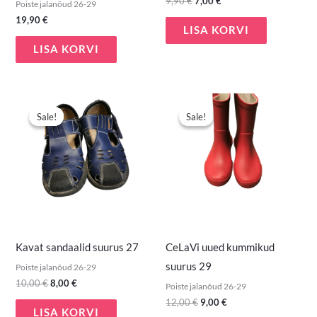
9,90
€
7,00
€
Poiste jalanõud 26-29
19,90
€
LISA KORVI
LISA KORVI
Algne
Praegune
Algne
Praegune
hind
hind
hind
hind
Sale!
Sale!
Sale!
Sale!
oli:
on:
oli:
on:
10,00 €.
8,00 €.
12,00 €.
9,00 €.
Kavat sandaalid suurus 27
CeLaVi uued kummikud
suurus 29
Poiste jalanõud 26-29
10,00
€
8,00
€
Poiste jalanõud 26-29
12,00
€
9,00
€
LISA KORVI