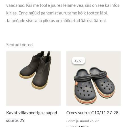
vaadanud. Kui me toote juures leiame vea, siis on see ka infos
kirjas. Enne müüki panemist aurutame kõik tooted läbi.
Jalanõude sisetalla pikkus on mõõdetud äärest ääreni.
Seotud tooted
Algne
Praegune
hind
hind
Sale!
Sale!
oli:
on:
9,90 €.
7,00 €.
Kavat villavoodriga saapad
Crocs suurus C10/11 27-28
suurus 29
Poiste jalanõud 26-29