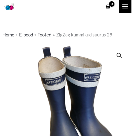
Skip
to
content
Home
E-pood
Tooted
ZigZag kummikud suurus 29