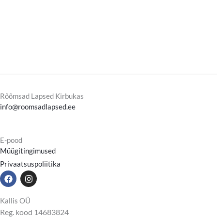
Rõõmsad Lapsed Kirbukas
info@roomsadlapsed.ee
E-pood
Müügitingimused
Privaatsuspoliitika
F
I
a
n
c
s
e
t
Kallis OÜ
b
a
Reg. kood 14683824
o
g