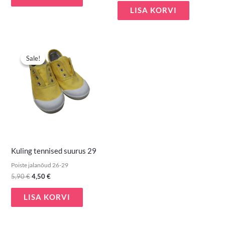
LISA KORVI
Algne
Praegune
hind
hind
Sale!
Sale!
oli:
on:
5,90 €.
4,50 €.
Kuling tennised suurus 29
Poiste jalanõud 26-29
5,90
€
4,50
€
LISA KORVI