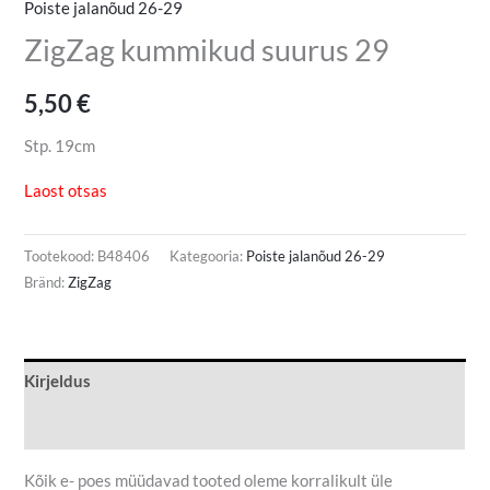
Poiste jalanõud 26-29
ZigZag kummikud suurus 29
5,50
€
Stp. 19cm
Laost otsas
Tootekood:
B48406
Kategooria:
Poiste jalanõud 26-29
Bränd:
ZigZag
Kirjeldus
Lisainfo
Kõik e- poes müüdavad tooted oleme korralikult üle