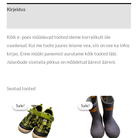
Kirjeldus
Lisainfo
Kõik e- poes müüdavad tooted oleme korralikult üle
vaadanud. Kui me toote juures leiame vea, siis on see ka infos
kirjas. Enne müüki panemist aurutame kõik tooted läbi.
Jalanõude sisetalla pikkus on mõõdetud äärest ääreni.
Seotud tooted
Algne
Praegune
Algne
Praegune
hind
hind
hind
hind
Sale!
Sale!
Sale!
Sale!
oli:
on:
oli:
on:
9,90 €.
7,00 €.
9,00 €.
6,90 €.