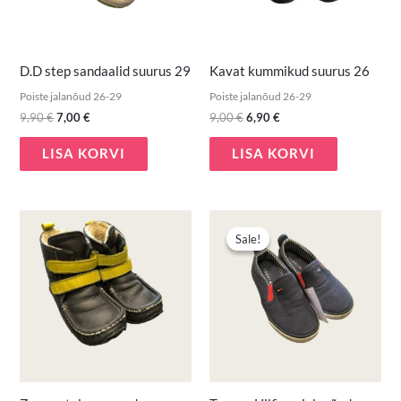
D.D step sandaalid suurus 29
Kavat kummikud suurus 26
Poiste jalanõud 26-29
Poiste jalanõud 26-29
9,90
€
7,00
€
9,00
€
6,90
€
LISA KORVI
LISA KORVI
Algne
Praegune
hind
hind
Sale!
Sale!
oli:
on:
14,50 €.
9,90 €.