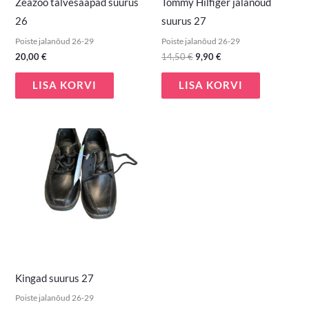
Zeazoo talvesaapad suurus
Tommy Hilfiger jalanõud
26
suurus 27
Poiste jalanõud 26-29
Poiste jalanõud 26-29
20,00
€
14,50
€
9,90
€
LISA KORVI
LISA KORVI
Kingad suurus 27
Poiste jalanõud 26-29