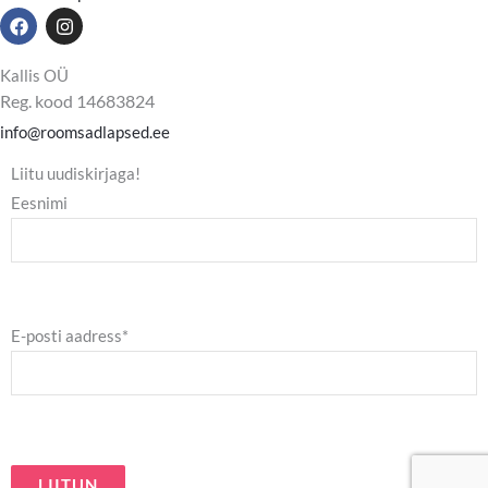
F
I
a
n
c
s
e
t
Kallis OÜ
b
a
Reg. kood 14683824
o
g
o
r
info@roomsadlapsed.ee
k
a
m
Liitu uudiskirjaga!
Eesnimi
E-posti aadress*