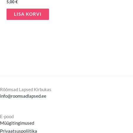
5,00
€
LISA KORVI
Rõõmsad Lapsed Kirbukas
info@roomsadlapsed.ee
E-pood
Müügitingimused
Privaatsuspoliitika