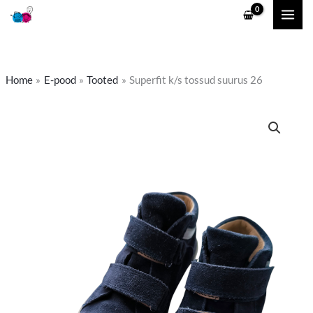
Skip
to
content
Home
E-pood
Tooted
Superfit k/s tossud suurus 26
Superfit
k/s
tossud
suurus
26
kogus